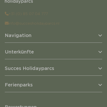
+31 (0) 85 07 04 777
info@succesholidayparcs.nl
Navigation
Unterkünfte
Succes Holidayparcs
Ferienparks