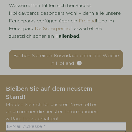
Wasserratten fühlen sich bei Succes
Holidayparcs besonders wohl – denn alle unsere
Ferienparks verfügen über ein
Freibad
! Und im
Ferienpark
De Scherpenhof
erwartet Sie
zusätzlich sogar ein
Hallenbad
.
Buchen Sie einen Kurzurlaub unter der Woche
in Holland
Bleiben Sie auf dem neustem
Stand!
Melden Sie sich für unseren Newsletter
an um immer die neusten Informationen
& Rabatte zu erhalten!