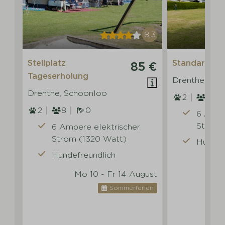
8,3
Stellplatz
Standard-Ste
85 €
Tageserholung
Drenthe, Sc
Drenthe, Schoonloo
2
8
2
8
0
6 Ampe
Strom 
6 Ampere elektrischer
Strom (1320 Watt)
Hundef
Hundefreundlich
M
Mo 10 - Fr 14 August
Sommerferien