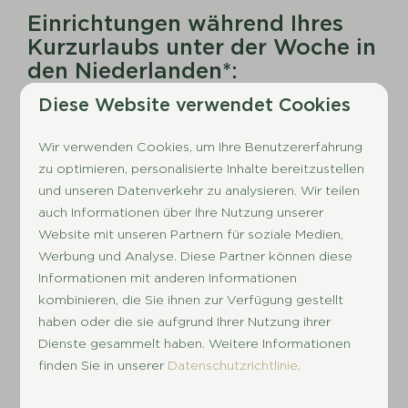
Einrichtungen während Ihres
Kurzurlaubs unter der Woche in
den Niederlanden*:
Diese Website verwendet Cookies
Innen- und/oder Außenschwimmbad
Animationsprogramm
Wir verwenden Cookies, um Ihre Benutzererfahrung
Verschiedene Sport- und Spielplätze
zu optimieren, personalisierte Inhalte bereitzustellen
Gastronomische Betriebe
und unseren Datenverkehr zu analysieren. Wir teilen
Wassersportmöglichkeiten
auch Informationen über Ihre Nutzung unserer
Fahrradverleih
Website mit unseren Partnern für soziale Medien,
Werbung und Analyse. Diese Partner können diese
*Anmerkung: Nicht alle Parks verfügen über
Informationen mit anderen Informationen
dieselben Einrichtungen
kombinieren, die Sie ihnen zur Verfügung gestellt
haben oder die sie aufgrund Ihrer Nutzung ihrer
Bitte
beachten Sie
: Die Einrichtungen variieren
Dienste gesammelt haben. Weitere Informationen
je nach Park.
finden Sie in unserer
Datenschutzrichtlinie
.