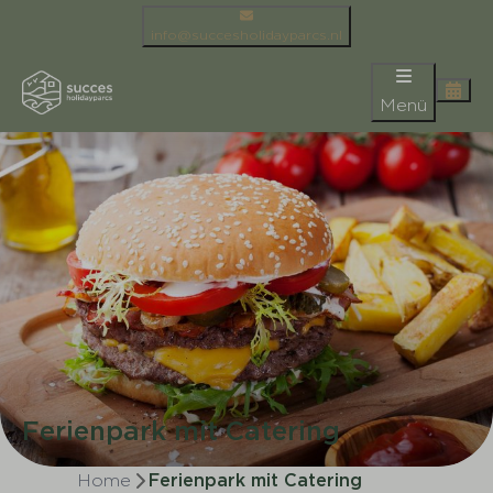
info@succesholidayparcs.nl
Menü
Ferienpark mit Catering
Home
Ferienpark mit Catering