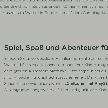
vatsphäre sowie Strom- und Wasseranschluss. Ob Entspan
wo Sie direkt vom Zelt aus angeln können – hier ist alle
kte Auszeit am Wasser in Gelderland auf dem Campingplatz
Spiel, Spaß und Abenteuer fü
Erleben Sie unvergessliche Familienmomente auf unser
Während Sie sich entspannen, können Ihre Kinder im g
dem großen Außenspielplatz mit Lufttrampolin neue F
„Holly“ basteln und auf Schatzsuche gehen. Dank des H
Sandstrand sowie einer eigenen
„Chillzone“ mit PlaySt
Altersgruppe Langeweile auf. Hier sind glückliche Kinde