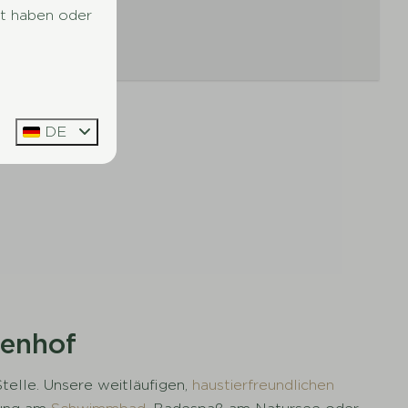
lt haben oder
r
DE
penhof
elle. Unsere weitläufigen,
haustierfreundlichen