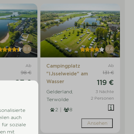
8,6
8,4
Ab
Campingplatz
Ab
98 €
131 €
"IJsselweide" am
87 €
119 €
Wasser
Gelderland,
3 Nächte
3 Nächte
2 Personen
2 Personen
Terwolde
2
8
onalisierte
eilen auch
Ansehen
Ansehen
für soziale
en mit