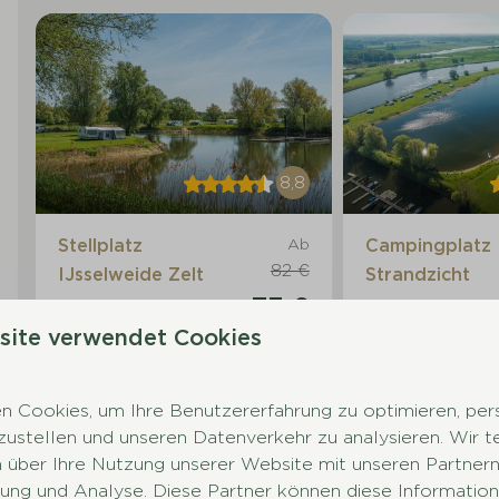
8,8
Stellplatz
Ab
Campingplatz
82 €
IJsselweide Zelt
Strandzicht
73 €
Gelderland,
Gelderland,
site verwendet Cookies
Terwolde
Terwolde
3 Nächte
2 Personen
2
8
1
2
8
 Cookies, um Ihre Benutzererfahrung zu optimieren, pers
tzustellen und unseren Datenverkehr zu analysieren. Wir t
Ansehen
 über Ihre Nutzung unserer Website mit unseren Partnern 
ng und Analyse. Diese Partner können diese Information