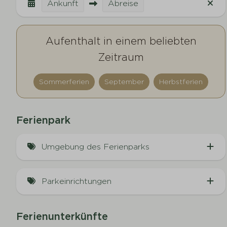
Ankunft
Abreise
Aufenthalt in einem beliebten
Zeitraum
Sommerferien
September
Herbstferien
Ferienpark
Umgebung des Ferienparks
Am Wasser (6)
Parkeinrichtungen
Ferienpark ohne Feuerwerk
Ferienunterkünfte