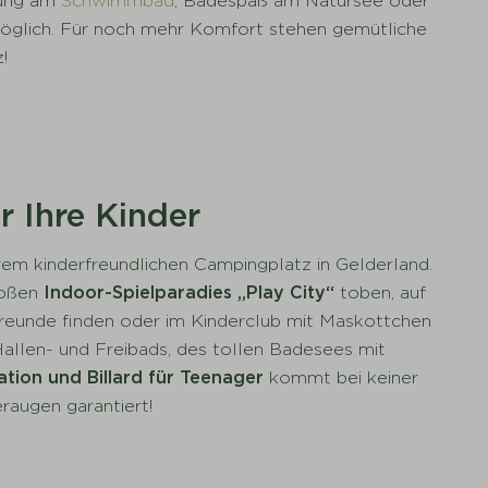
nung am
Schwimmbad
, Badespaß am Natursee oder
s möglich. Für noch mehr Komfort stehen gemütliche
!
r Ihre Kinder
em kinderfreundlichen Campingplatz in Gelderland.
roßen
Indoor-Spielparadies „Play City“
toben, auf
reunde finden oder im Kinderclub mit Maskottchen
allen- und Freibads, des tollen Badesees mit
ation und Billard für Teenager
kommt bei keiner
raugen garantiert!