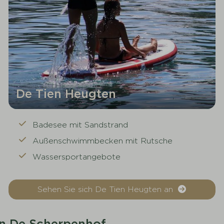
De Tien Heugten
Badesee mit Sandstrand
Außenschwimmbecken mit Rutsche
Wassersportangebote
Sehen Sie sich De Tien Heugten an
in De Scherpenhof