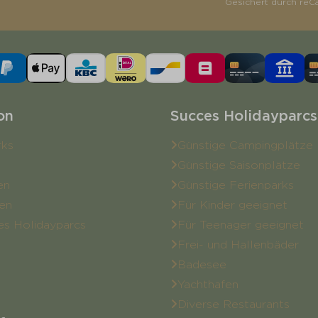
Gesichert durch reC
on
Succes Holidayparcs
rks
Günstige Campingplätze
Günstige Saisonplätze
en
Günstige Ferienparks
en
Für Kinder geeignet
es Holidayparcs
Für Teenager geeignet
Frei- und Hallenbäder
Badesee
Yachthafen
Diverse Restaurants