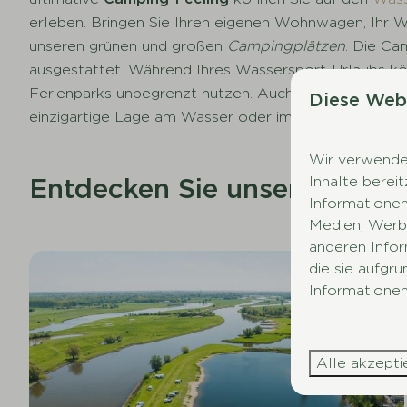
erleben. Bringen Sie Ihren eigenen Wohnwagen, Ihr W
unseren grünen und großen
Campingplätzen
. Die Ca
ausgestattet. Während Ihres Wassersport-Urlaubs kö
Ferienparks unbegrenzt nutzen. Auch in der Umgebung
Diese Web
einzigartige Lage am Wasser oder im Wald.
Wir verwenden
Entdecken Sie unsere Ferien
Inhalte berei
Informationen
Medien, Werbu
anderen Infor
die sie aufgr
Informationen
Alle akzepti