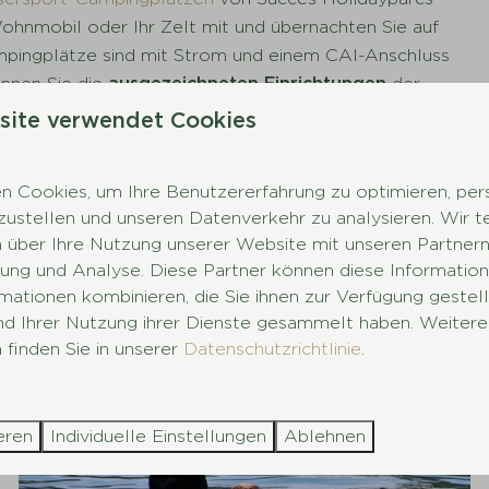
ohnmobil oder Ihr Zelt mit und übernachten Sie auf
mpingplätze sind mit Strom und einem CAI-Anschluss
nnen Sie die
ausgezeichneten Einrichtungen
der
 gibt es immer viel zu tun. Die Ferienparks haben eine
site verwendet Cookies
 Cookies, um Ihre Benutzererfahrung zu optimieren, pers
parks mit Wassersport 👇
tzustellen und unseren Datenverkehr zu analysieren. Wir t
 über Ihre Nutzung unserer Website mit unseren Partnern 
ng und Analyse. Diese Partner können diese Information
mationen kombinieren, die Sie ihnen zur Verfügung gestel
und Ihrer Nutzung ihrer Dienste gesammelt haben. Weitere
 finden Sie in unserer
Datenschutzrichtlinie
.
eren
Individuelle Einstellungen
Ablehnen