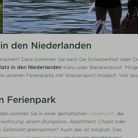
in den Niederlanden
 machen? Dann kommen Sie nach De Scherpenhof oder De
atz in den Niederlanden
Kanu oder Bananenboot. Mögen 
 in unseren Ferienparks mit Wassersport möglich. Viel S
m Ferienpark
den wohnen Sie in einer gemütlichen
Unterkunft
, die
enwohnung
,
einem Bungalow
,
Apartment
,
Chalet
oder
n
Safarizelt
übernachten? Auch das ist möglich. Das
ersport-Campingplätzen
von Succes Holidayparcs