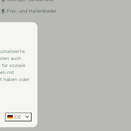
🏄 Frei- und Hallenbäder
onalisierte
eilen auch
für soziale
en mit
lt haben oder
DE