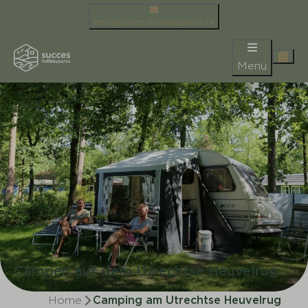
info@succesholidayparcs.nl
Menü
Campen auf dem Utrechtse Heuvelrug
Home
Camping am Utrechtse Heuvelrug