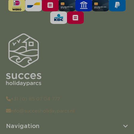
+31 (0) 85 07 04 777
info@succesholidayparcs.nl
Navigation