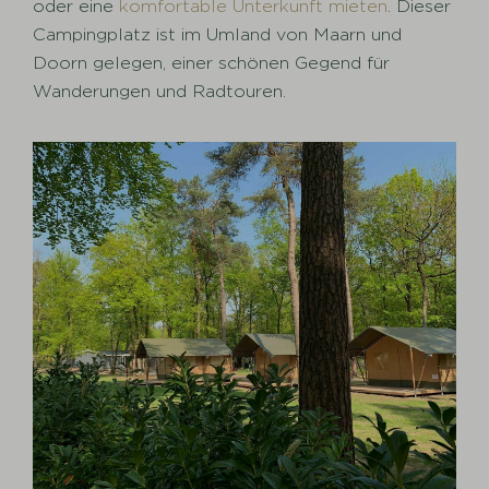
oder eine
komfortable Unterkunft mieten
. Dieser
Campingplatz ist im Umland von Maarn und
Doorn gelegen, einer schönen Gegend für
Wanderungen und Radtouren.