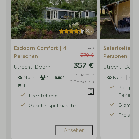
8,7
Esdoorn Comfort | 4
Ab
Safarizelte 6
379 €
Personen
Personen
357 €
Utrecht, Doorn
Utrecht, Door
3 Nächte
Nein
4
2
Nein
6
2 Personen
1
Parkpla
Ferienh
Freistehend
Glampin
Geschirrspülmaschine
Freiste
Ansehen