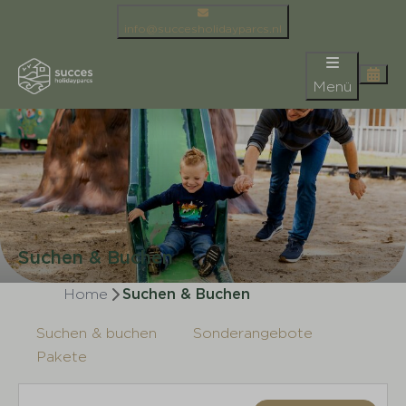
info@succesholidayparcs.nl
Menü
Suchen & Buchen
Home
Suchen & Buchen
Suchen & buchen
Sonderangebote
Pakete