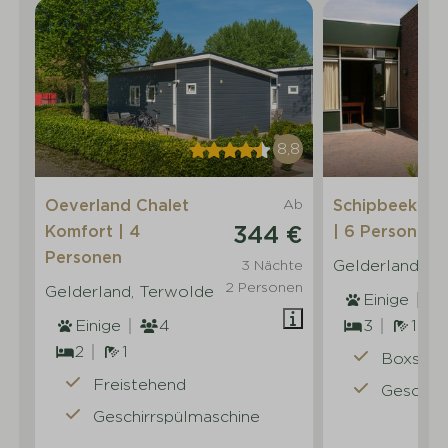
8,8
Oeverland Chalet
Ab
Schipbeek Bu
344 €
Komfort | 4
| 6 Personen
Personen
Gelderland, T
3 Nächte
2 Personen
Gelderland, Terwolde
Einige
Einige
4
3
1
2
1
Boxspri
Freistehend
Geschirr
Geschirrspülmaschine