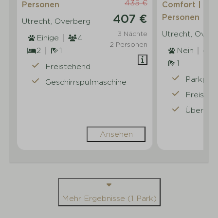
435 €
Personen
Comfort | 5
407 €
Personen
Utrecht, Overberg
Utrecht, Over
3 Nächte
Einige
4
2 Personen
2
1
Nein
5
1
Freistehend
Parkplat
Geschirrspülmaschine
Freiste
Überdac
Ansehen
Mehr Ergebnisse (1 Park)