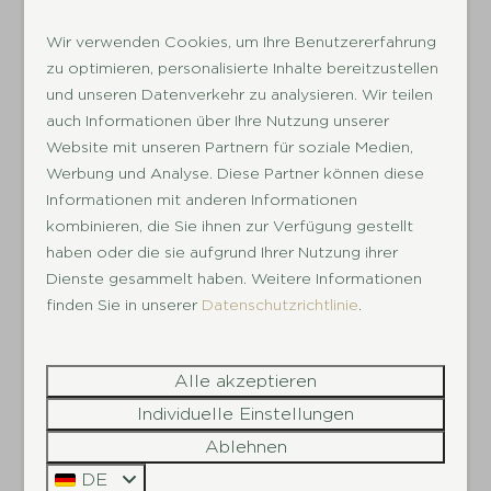
Wir verwenden Cookies, um Ihre Benutzererfahrung
zu optimieren, personalisierte Inhalte bereitzustellen
und unseren Datenverkehr zu analysieren. Wir teilen
8,5
auch Informationen über Ihre Nutzung unserer
Website mit unseren Partnern für soziale Medien,
Werbung und Analyse. Diese Partner können diese
Hunze Comfort | 4
Ab
Standard-Stel
Informationen mit anderen Informationen
306 €
Personen
Drenthe, Scho
kombinieren, die Sie ihnen zur Verfügung gestellt
Drenthe, Schoonloo
3 Nächte
2
8
haben oder die sie aufgrund Ihrer Nutzung ihrer
2 Personen
Dienste gesammelt haben. Weitere Informationen
Einige
4
6 Ampe
finden Sie in unserer
Datenschutzrichtlinie
.
2
1
elektris
Strom (
Freistehend
Watt)
Klimaanlage
Alle akzeptieren
Hundefr
Individuelle Einstellungen
Geschirrspülmaschine
Ablehnen
DE