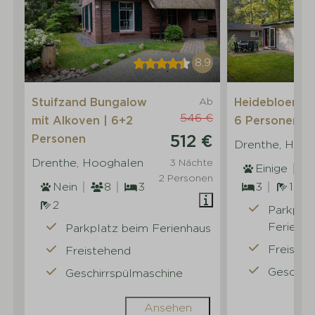
8,9
Stuifzand Bungalow
Ab
Heidebloem Ch
546 €
mit Alkoven | 6+2
6 Personen
512 €
Personen
Drenthe, Hoog
Drenthe, Hooghalen
3 Nächte
Einige
2 Personen
Nein
8
3
3
1
2
Parkpla
Ferienh
Parkplatz beim Ferienhaus
Freiste
Freistehend
Geschirr
Geschirrspülmaschine
Ansehen