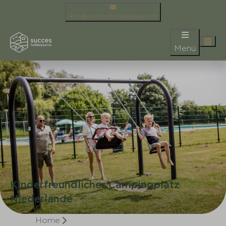
info@succesholidayparcs.nl
Menü
Kinderfreundlicher Campingplatz
Niederlande
Home