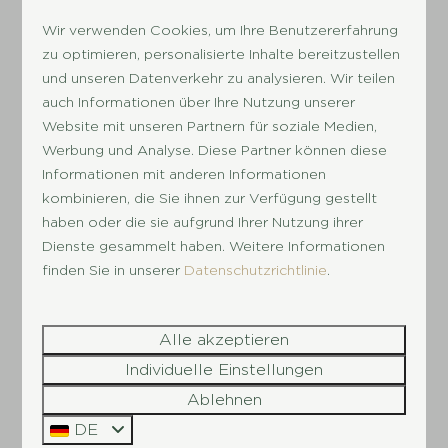
Wir verwenden Cookies, um Ihre Benutzererfahrung
zu optimieren, personalisierte Inhalte bereitzustellen
und unseren Datenverkehr zu analysieren. Wir teilen
auch Informationen über Ihre Nutzung unserer
Mehr Ergebnisse (1 Park)
Website mit unseren Partnern für soziale Medien,
Werbung und Analyse. Diese Partner können diese
Informationen mit anderen Informationen
Einrichtungen auf unseren
kombinieren, die Sie ihnen zur Verfügung gestellt
Kindercampingplätzen in
haben oder die sie aufgrund Ihrer Nutzung ihrer
Dienste gesammelt haben. Weitere Informationen
Holland
finden Sie in unserer
Datenschutzrichtlinie
.
In einem Urlaub auf einem
Familien-Campingplatz
von Succes Holidayparks wird es nie langweilig,
Alle akzeptieren
denn in allen unseren Ferienparks gibt es jede
Individuelle Einstellungen
Menge zu unternehmen. Die Ferienparks bieten
Ablehnen
Ihrer Familie
viele tolle
Einrichtu
ngen
– im Park
DE
selbst und in seiner Umgebung, wodurch es Ihnen