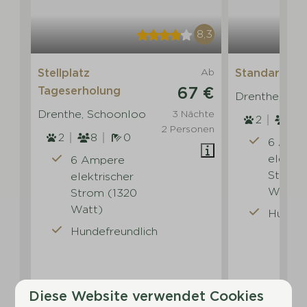
8,3
Stellplatz
Ab
Standard-Ste
67 €
Tageserholung
Drenthe, Sc
Drenthe, Schoonloo
3 Nächte
2
8
2 Personen
2
8
0
6 Amp
elektri
6 Ampere
Strom 
elektrischer
Watt)
Strom (1320
Watt)
Hundef
Hundefreundlich
Diese Website verwendet Cookies
Ansehen