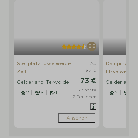
8,8
Stellplatz IJsselweide
Ab
Campingplat
82 €
Zelt
IJsselweide
73 €
Gelderland, Terwolde
Gelderland, 
3 Nächte
2
8
1
2
8
2 Personen
Ansehen