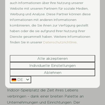
auch Informationen über Ihre Nutzung unserer
Website mit unseren Partnern für soziale Medien,
Werbung und Analyse. Diese Partner können diese
Informationen mit anderen Informationen
Unterkünfte
kombinieren, die Sie ihnen zur Verfügung gestellt
haben oder die sie aufgrund Ihrer Nutzung ihrer
Dienste gesammelt haben. Weitere Informationen
Spiel, Sport &
finden Sie in unserer
Datenschutzrichtlinie
.
(Wasser-)Spaß auf
dem Campingplatz mit
Alle akzeptieren
Hallenbad und
Individuelle Einstellungen
Indoorspielplatz
Ablehnen
DE
Die Kinder werden auf diesem Campingplatz mit
Indoor-Spielplatz die Zeit ihres Lebens
verbringen
– dank einer breiten Palette an
Unternehmungen und Einrichtungen. Der