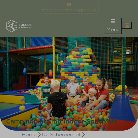
info@succesholidayparcs.nl
Menü
Campingplatz mit Indoor-Spielplatz
Home
De Scherpenhof