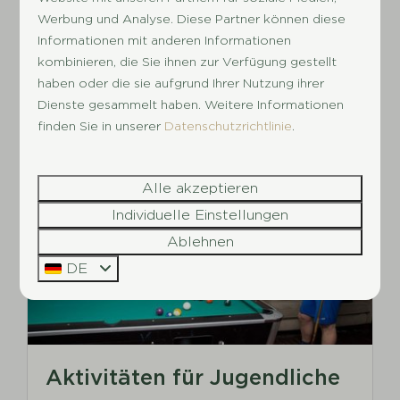
Drahtloses Internet
Werbung und Analyse. Diese Partner können diese
Einige Ferienparks bieten Ihnen die
Informationen mit anderen Informationen
Möglichkeit, drahtloses Internet zu
kombinieren, die Sie ihnen zur Verfügung gestellt
benutzen, um die Daheimgebliebenen
haben oder die sie aufgrund Ihrer Nutzung ihrer
wissen zu lassen, wie großartig Ihr Urlaub
Dienste gesammelt haben. Weitere Informationen
finden Sie in unserer
Datenschutzrichtlinie
.
bei Succes Holiday Parcs ist!
Alle akzeptieren
Im Park
Individuelle Einstellungen
Ablehnen
DE
Aktivitäten für Jugendliche