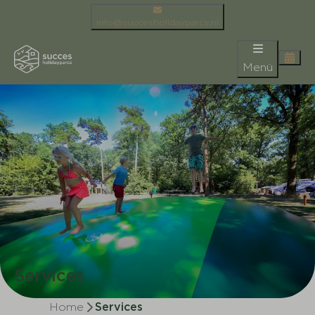
info@succesholidayparcs.nl
Menü
Services
Home
Services