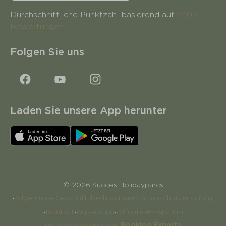
Durchschnittliche Punktzahl basierend auf
2407
Bewertungen
Folgen Sie uns
Laden Sie unsere App herunter
© 2026 Succes Holidayparcs
·
·
Allgemeine Geschäftsbedingungen
Datenschutzerklärung
·
·
·
Kontakt
Impressum
Affiliate-Programm
Buchungssystem von
Booking Experts