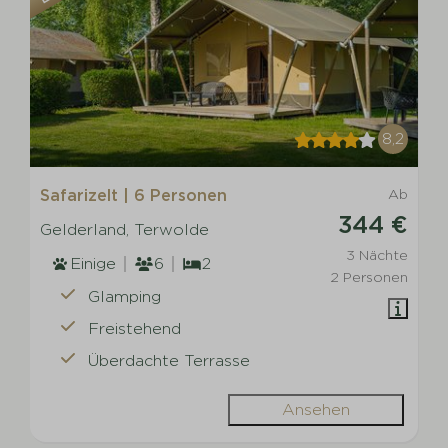
8,2
Safarizelt | 6 Personen
Ab
344 €
Gelderland, Terwolde
3 Nächte
Einige
6
2
2 Personen
Glamping
Freistehend
Überdachte Terrasse
Ansehen