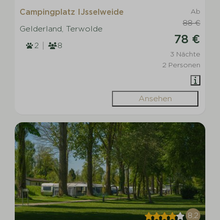
Campingplatz IJsselweide
Ab
88 €
Gelderland, Terwolde
78 €
2
8
3 Nächte
2 Personen
Ansehen
8,2