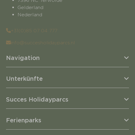
7396 NC Terwolde
Gelderland
Nederland
+31(0)85 07 04 777
info@succesholidayparcs.nl
Navigation
Unterkünfte
Succes Holidayparcs
Ferienparks