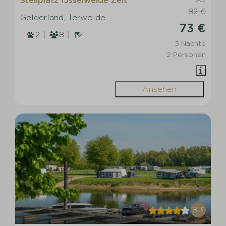
Stellplatz IJsselweide Zelt
82 €
Gelderland, Terwolde
73 €
2
8
1
3 Nächte
2 Personen
Ansehen
8,3