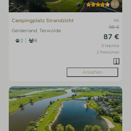
8,6
Campingplatz Strandzicht
Ab
98 €
Gelderland, Terwolde
87 €
2
8
3 Nächte
2 Personen
Ansehen