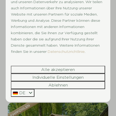
und unseren Datenverkehr zu analysieren. Wir teilen
auch Informationen über Ihre Nutzung unserer
Website mit unseren Partnern für soziale Medien,
Werbung und Analyse. Diese Partner können diese
8,8
Informationen mit anderen Informationen
kombinieren, die Sie ihnen zur Verfügung gestellt
Oeverland Chalet Komfort | 4
Ab
haben oder die sie aufgrund Ihrer Nutzung ihrer
344 €
Personen
Dienste gesammelt haben. Weitere Informationen
Gelderland, Terwolde
finden Sie in unserer
Datenschutzrichtlinie
.
3 Nächte
2 Personen
Einige
4
2
1
Freistehend
Alle akzeptieren
Individuelle Einstellungen
Geschirrspülmaschine
Ablehnen
Ansehen
DE
EMPFOHLEN