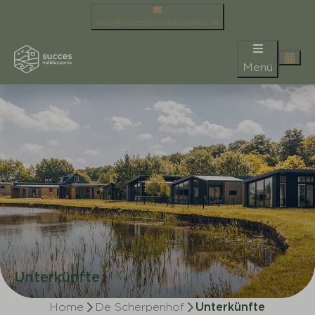
info@succesholidayparcs.nl
Menü
Unterkünfte
Home
De Scherpenhof
Unterkünfte