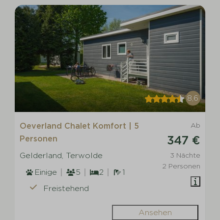
8,6
Oeverland Chalet Komfort | 5
Ab
347 €
Personen
Gelderland, Terwolde
3 Nächte
2 Personen
Einige
5
2
1
Freistehend
Ansehen