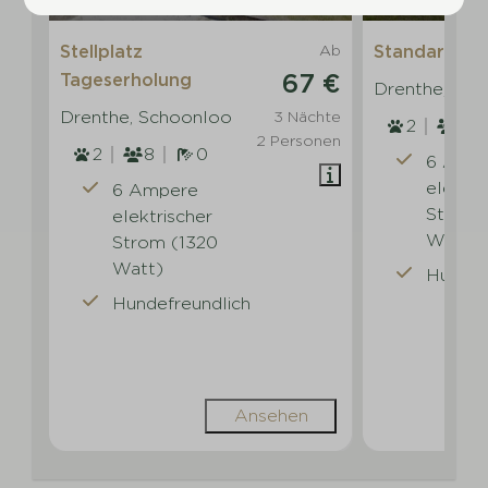
Stellplatz
Ab
Standard-Ste
67 €
Tageserholung
Drenthe, Sc
Drenthe, Schoonloo
3 Nächte
2
8
2 Personen
2
8
0
6 Amp
elektri
6 Ampere
Strom 
elektrischer
Watt)
Strom (1320
Watt)
Hundef
Hundefreundlich
Ansehen