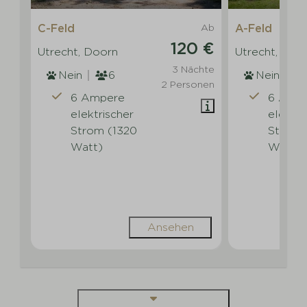
C-Feld
Ab
A-Feld
120 €
Utrecht, Doorn
Utrecht, Doo
3 Nächte
Nein
6
Nein
2 Personen
6 Ampere
6 Amp
elektrischer
elektri
Strom (1320
Strom 
Watt)
Watt)
Ansehen