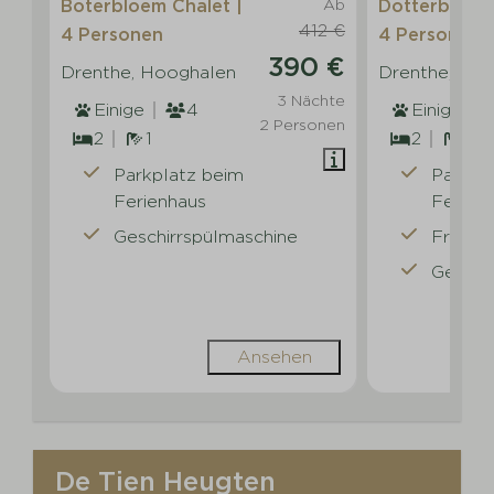
Boterbloem Chalet |
Ab
Dotterbloem 
412 €
4 Personen
4 Personen
390 €
Drenthe, Hooghalen
Drenthe, Ho
3 Nächte
Einige
4
Einige
2 Personen
2
1
2
1
Parkplatz beim
Parkpl
Ferienhaus
Ferien
Geschirrspülmaschine
Freist
Geschi
Ansehen
De Tien Heugten