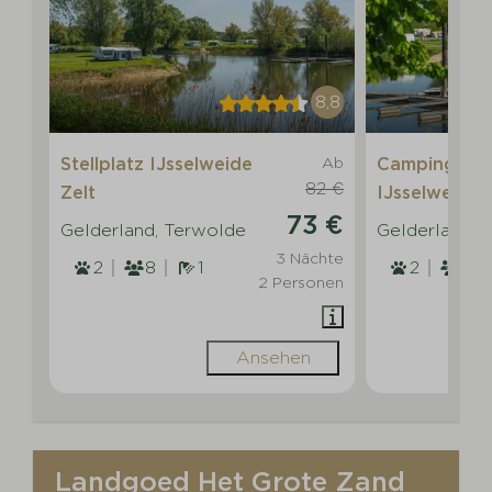
8,8
Stellplatz IJsselweide
Ab
Campingplat
82 €
Zelt
IJsselweide
73 €
Gelderland, Terwolde
Gelderland, 
3 Nächte
2
8
1
2
8
2 Personen
Ansehen
Landgoed Het Grote Zand