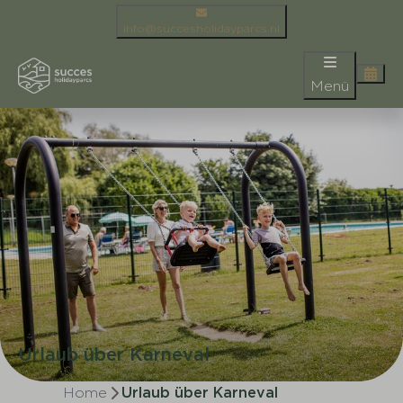
info@succesholidayparcs.nl
Menü
Urlaub über Karneval
Home
Urlaub über Karneval