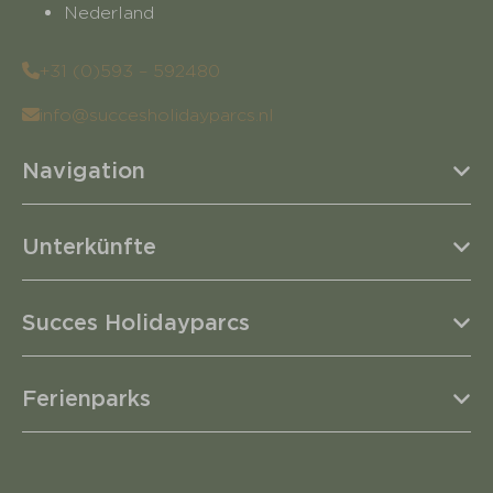
Nederland
+31 (0)593 – 592480
info@succesholidayparcs.nl
Navigation
Unterkünfte
Succes Holidayparcs
Ferienparks