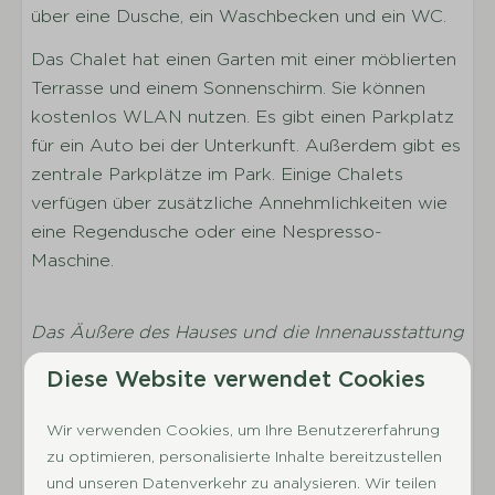
über eine Dusche, ein Waschbecken und ein WC.
Anzahl der Schlafzimmer: 3
Anzahl der Schlafzimmer im Erdgeschoss: 3
Das Chalet hat einen Garten mit einer möblierten
Anzahl der Einzelbetten: 4
Terrasse und einem Sonnenschirm. Sie können
Inklusive Bettwäsche pro gebuchter Person
kostenlos WLAN nutzen. Es gibt einen Parkplatz
Etagenbett
für ein Auto bei der Unterkunft. Außerdem gibt es
zentrale Parkplätze im Park. Einige Chalets
Sanitäranlagen
verfügen über zusätzliche Annehmlichkeiten wie
eine Regendusche oder eine Nespresso-
Anzahl der Badezimmer: 1
Maschine.
Waschbecken
Dusche
WC im Badezimmer
Das Äußere des Hauses und die Innenausstattung
können je nach Unterkunft variieren.
Diese Website verwendet Cookies
Außenbereich
Bei diesem Unterkunftstyp sind einige
Unterkünfte mit besonders komfortablen
Anzahl der Parkplätze bei der
Wir verwenden Cookies, um Ihre Benutzererfahrung
Ausstattungsmerkmalen versehen, um Ihren
Ferienunterkunft: 1
zu optimieren, personalisierte Inhalte bereitzustellen
Aufenthalt noch angenehmer zu gestalten.
Fahrradabstellplatz
und unseren Datenverkehr zu analysieren. Wir teilen