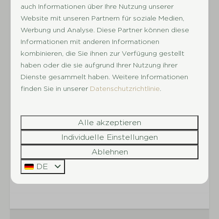
Wählen Sie Ihre Präferenz während des
auch Informationen über Ihre Nutzung unserer
Parkplatz beim Ferienhaus
Buchungsvorgangs aus (Schritt 1: zusätzliche
Website mit unseren Partnern für soziale Medien,
Terrasse
Ausstattungsmerkmale).
Werbung und Analyse. Diese Partner können diese
Garten
Informationen mit anderen Informationen
Sonnenschirm
kombinieren, die Sie ihnen zur Verfügung gestellt
Zusätzliche Hausordnung
Gartenmöbel
haben oder die sie aufgrund Ihrer Nutzung ihrer
Succes Holidayparcs vermietet Unterkünfte
Dienste gesammelt haben. Weitere Informationen
Parkeinrichtungen
finden Sie in unserer
Datenschutzrichtlinie
.
ausschließlich zu Freizeitzwecken. Daher ist es
nicht erlaubt, Angestellte von Unternehmen in
Kleinkinderbecken
unseren Unterkünften unterzubringen. Wenn wir
Fahrradverleih
Alle akzeptieren
feststellen, dass Angestellte untergebracht
Spielplatz im Freien
Individuelle Einstellungen
werden (direkt oder über Dritte), wird ihnen
Animation
Ablehnen
sofort der Zugang zu unserer Anlage verwehrt
Hallenbad
und sie erhalten keine Rückerstattung der
DE
Café
bezahlten Gebühren/Garantie.
Restaurant