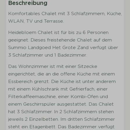
Beschreibung
Küche
Komfortables Chalet mit 3 Schlafzimmern, Küche,
Küchengeräte
WLAN, TV und Terrasse.
Vollständig ausgestattete Küche
Geschirr
Heidebloem Chalet ist für bis zu 6 Personen
Besteck
geeignet. Dieses freistehende Chalet auf dem
Trinkgläser
Summio Landgoed Het Grote Zand verfügt über
Töpfe
3 Schlafzimmer und 1 Badezimmer.
Esstisch
Das Wohnzimmer ist mit einer Sitzecke
Kaffeemaschine
eingerichtet, die an die offene Küche mit einem
Wasserkocher
Essbereich grenzt. Die Küche ist unter anderem
Kühlschrank und Tiefkühltruhe
mit einem Kühlschrank mit Gefrierfach, einer
Gaskochfeld
Filterkaffeemaschine, einer Kombi-Ofen und
Kombi-Mikrowelle
einem Geschirrspüler ausgestattet. Das Chalet
Geschirrspülmaschine
hat 3 Schlafzimmer. In 2 Schlafzimmern stehen
jeweils 2 Einzelbetten. Im dritten Schlafzimmer
Schlafen
steht ein Etagenbett. Das Badezimmer verfügt