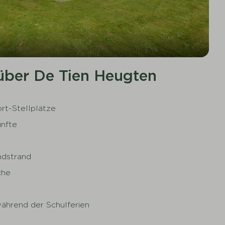
 über De Tien Heugten
rt-Stellplätze
nfte
ndstrand
che
ährend der Schulferien