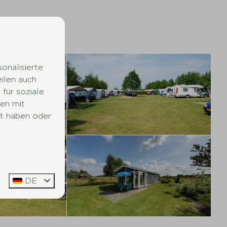
onalisierte
eilen auch
für soziale
en mit
lt haben oder
DE