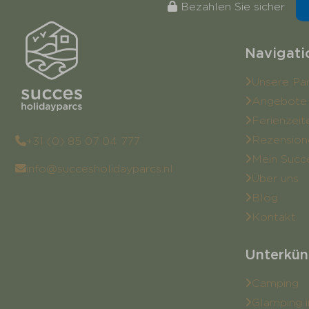
Bezahlen Sie sicher
Navigati
Unsere Pa
Angebote
Ferienzeit
Rezension
+31 (0) 85 07 04 777
Mein Succ
info@succesholidayparcs.nl
Über uns
Blog
Kontakt
Unterkün
Camping
Glamping i