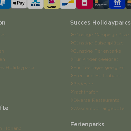
on
Succes Holidayparcs
rks
Günstige Campingplätze
Günstige Saisonplätze
en
Günstige Ferienparks
en
Für Kinder geeignet
es Holidayparcs
Für Teenager geeignet
Frei- und Hallenbäder
Badesee
Yachthafen
Diverse Restaurants
fte
Wassersportangebote
Ferienparks
n Holland