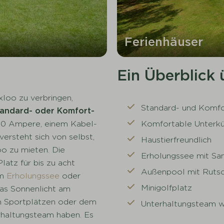
Ferienhäuser
Ein Überblick
xloo zu verbringen,
Standard- und Komfo
tandard- oder Komfort-
Komfortable Unterkü
 10 Ampere, einem Kabel-
ersteht sich von selbst,
Haustierfreundlich
oo zu mieten. Die
Erholungssee mit Sa
atz für bis zu acht
Außenpool mit Ruts
am
Erholungssee
oder
Minigolfplatz
as Sonnenlicht am
en Sportplätzen oder dem
Unterhaltungsteam w
rhaltungsteam haben. Es