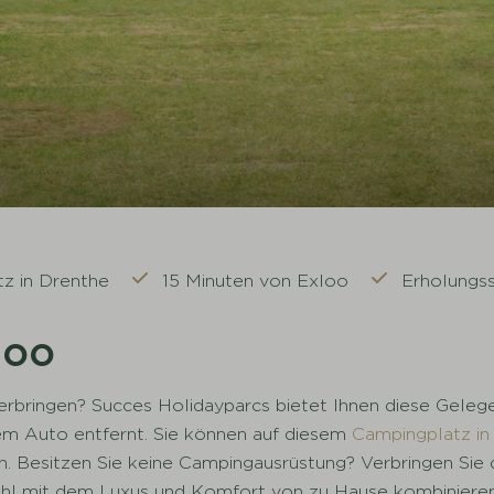
z in Drenthe
15 Minuten von Exloo
Erholungss
loo
erbringen? Succes Holidayparcs bietet Ihnen diese Geleg
em Auto entfernt. Sie können auf diesem
Campingplatz in
 Besitzen Sie keine Campingausrüstung? Verbringen Sie die
l mit dem Luxus und Komfort von zu Hause kombinieren? E