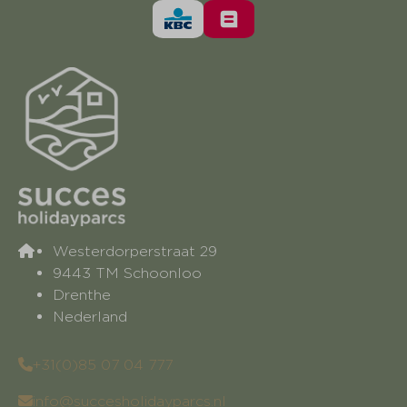
Westerdorperstraat 29
9443 TM Schoonloo
Drenthe
Nederland
+31(0)85 07 04 777
info@succesholidayparcs.nl