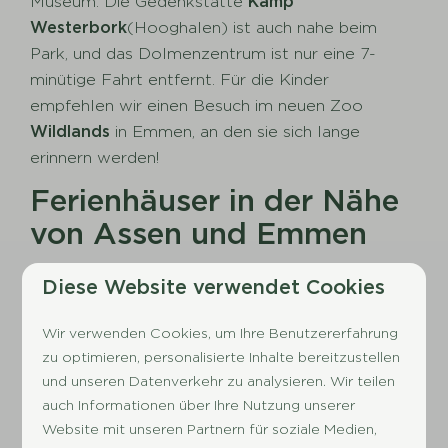
Museum. Die Gedenkstätte
Kamp
Westerbork
(Hooghalen) ist auch nahe beim
Park, und das Dolmenzentrum ist nur eine 7-
minütige Fahrt entfernt. Für die Kinder
empfehlen wir einen Besuch im neuen Zoo
Wildlands
in Emmen, an den sie sich lange
erinnern werden!
Ferienhäuser in der Nähe
von Assen und Emmen
Der Park ist im
goldenen Dreieck
zwischen
Diese Website verwendet Cookies
Emmen, Assen und Groningen und das bietet
viele Möglichkeiten zum Einkaufen und Besuchen
Wir verwenden Cookies, um Ihre Benutzererfahrung
von Museen. Die Ferienhäuser in der Nähe von
zu optimieren, personalisierte Inhalte bereitzustellen
Assen bieten viel Komfort und liegen auch nah
und unseren Datenverkehr zu analysieren. Wir teilen
auch Informationen über Ihre Nutzung unserer
am Wasser. Success Holidayparcs vermietet nur
Website mit unseren Partnern für soziale Medien,
Unterkünfte, die der Erholung dienen sollen.