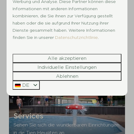
Werbung und Analyse. Diese Partner können diese
Darum
ist es nicht gestattet
, in unseren
Informationen mit anderen Informationen
Unterkünften Firmenangestellte unterzubringen.
kombinieren, die Sie ihnen zur Verfügung gestellt
Wenn wir herausfinden, dass Angestellte
haben oder die sie aufgrund Ihrer Nutzung ihrer
untergebracht werden (direkt oder durch Dritte),
Dienste gesammelt haben. Weitere Informationen
verweigern wir ihnen sofort den Zugang zum
finden Sie in unserer
Datenschutzrichtlinie
.
Park, ohne die bezahlte Summe/Anzahlung
zurückzuerstatten.
Alle akzeptieren
Individuelle Einstellungen
Alle Unterkünfte ansehen
Ablehnen
DE
Services
Sehen Sie sich die wunderbaren Einrichtungen
in de Tien Heugten an.