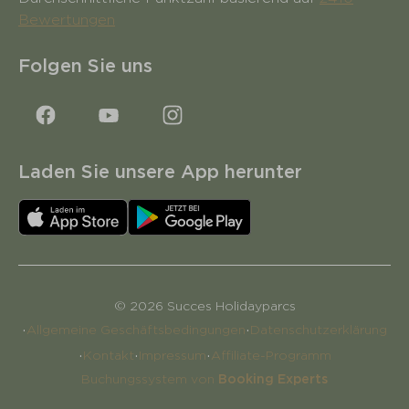
Bewertungen
Folgen Sie uns
Laden Sie unsere App herunter
© 2026 Succes Holidayparcs
·
·
Allgemeine Geschäftsbedingungen
Datenschutzerklärung
·
·
·
Kontakt
Impressum
Affiliate-Programm
Buchungssystem von
Booking Experts