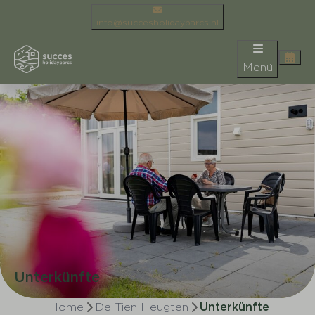
info@succesholidayparcs.nl
Menü
Unterkünfte
Home
De Tien Heugten
Unterkünfte