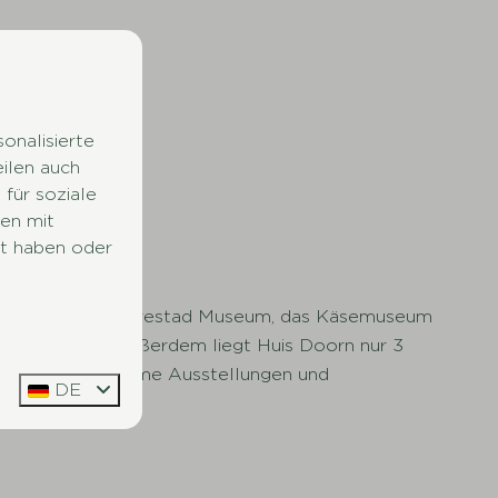
onalisierte
eilen auch
für soziale
en mit
lt haben oder
hen, wie das Dorestad Museum, das Käsemuseum
z in der Nähe. Außerdem liegt Huis Doorn nur 3
etet unterhaltsame Ausstellungen und
DE
sausflug!