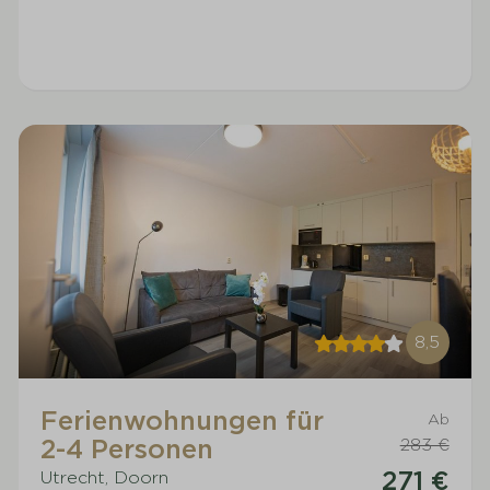
8,5
Ferienwohnungen für
Ab
2-4 Personen
283 €
271 €
Utrecht, Doorn