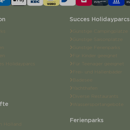
on
Succes Holidayparcs
rks
Günstige Campingplätze
Günstige Saisonplätze
en
Günstige Ferienparks
en
Für Kinder geeignet
es Holidayparcs
Für Teenager geeignet
Frei- und Hallenbäder
Badesee
Yachthafen
Diverse Restaurants
fte
Wassersportangebote
Ferienparks
n Holland