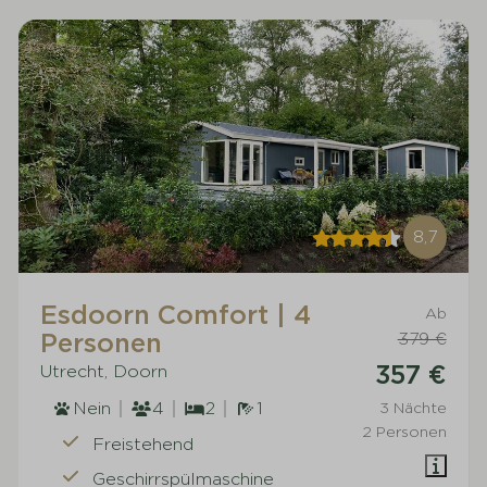
8,7
Esdoorn Comfort | 4
Ab
Personen
379 €
357 €
Utrecht, Doorn
Nein
4
2
1
3 Nächte
2 Personen
Freistehend
Geschirrspülmaschine