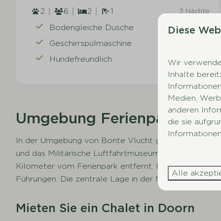
2
6
2
1
3 Nächte
2 Personen
Bodengleiche Dusche
Diese Web
Geschirrspülmaschine
Hundefreundlich
Wir verwenden
Inhalte berei
Informationen
Medien, Werbu
anderen Infor
Umgebung Ferienpark Bont
die sie aufgr
Informationen
In der Umgebung von Bonte Vlucht gibt es viele Seh
und das Militärische Luftfahrtmuseum. Für Kulturlie
Kilometer vom Ferienpark entfernt. Huis Doorn ist 
Alle akzepti
Führungen. Die zentrale Lage in der Mitte der Niederl
Mieten Sie ein Chalet in Doorn