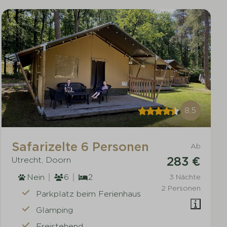
8,5
Safarizelte 6 Personen
Ab
283 €
Utrecht, Doorn
Nein
6
2
3 Nächte
2 Personen
Parkplatz beim Ferienhaus
Glamping
Freistehend