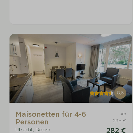
8,6
Maisonetten für 4-6
Ab
Personen
295 €
282 €
Utrecht, Doorn