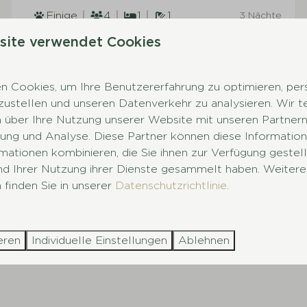
Einige
4
1
1
3 Nächte
2 Personen
Bodengleiche Dusche
site verwendet Cookies
Geschirrspülmaschine
Hundefreundlich
 Cookies, um Ihre Benutzererfahrung zu optimieren, pers
tzustellen und unseren Datenverkehr zu analysieren. Wir t
 über Ihre Nutzung unserer Website mit unseren Partnern 
ng und Analyse. Diese Partner können diese Information
mationen kombinieren, die Sie ihnen zur Verfügung gestel
e Vlucht
und Ihrer Nutzung ihrer Dienste gesammelt haben. Weitere
 finden Sie in unserer
Datenschutzrichtlinie
.
enswürdigkeiten. Sie können
verschiedene Museen
besuc
bhaber sind Städte wie Utrecht, Doorn und Driebergen gan
ein Schloss auf dem Utrechter Bergrücken. Das Museum bi
eren
Individuelle Einstellungen
Ablehnen
ande bietet Ihnen also viele Möglichkeiten für einen Tage