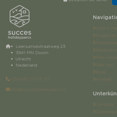
Navigati
Unsere Pa
Angebote
Ferienzeit
Leersumsestraatweg 23
Rezension
3941 MN Doorn
Mein Succ
Utrecht
Über uns
Nederland
Blog
+31(0)85 07 04 777
Kontakt
info@succesholidayparcs.nl
Unterkün
Camping
Glamping i