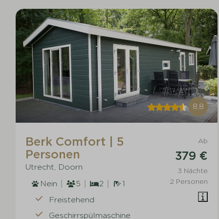
8,8
Berk Comfort | 5
Ab
Personen
379 €
Utrecht, Doorn
3 Nächte
2 Personen
Nein
5
2
1
Freistehend
Geschirrspülmaschine