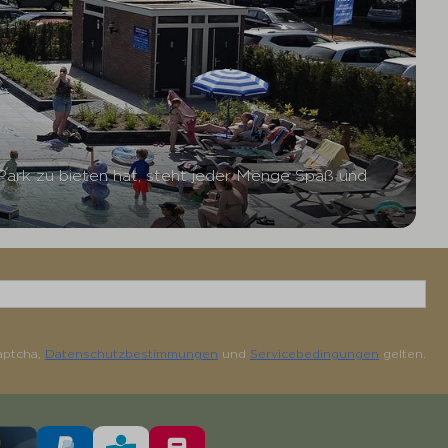
 Park zu bieten hat, steht jeder Menge Spaß und
aptcha,
Datenschutzbestimmungen
und
Servicebedingungen
gelten.