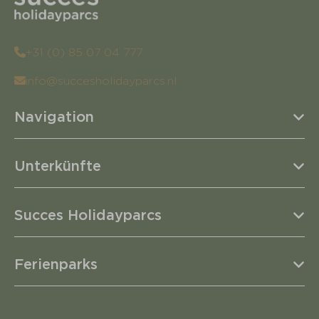
+31 (0) 85 07 04 777
info@succesholidayparcs.nl
Navigation
Unterkünfte
Succes Holidayparcs
Ferienparks