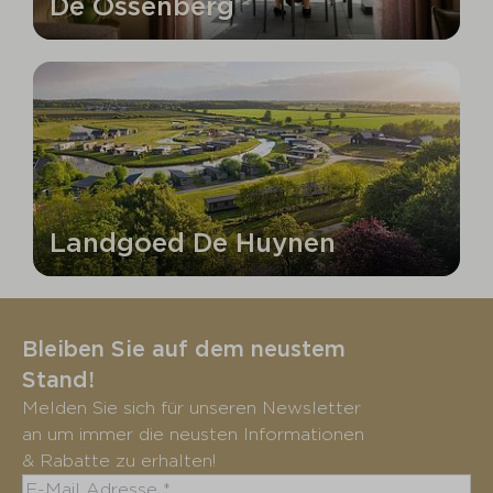
De Ossenberg
Landgoed De Huynen
Bleiben Sie auf dem neustem
Stand!
Melden Sie sich für unseren Newsletter
an um immer die neusten Informationen
& Rabatte zu erhalten!