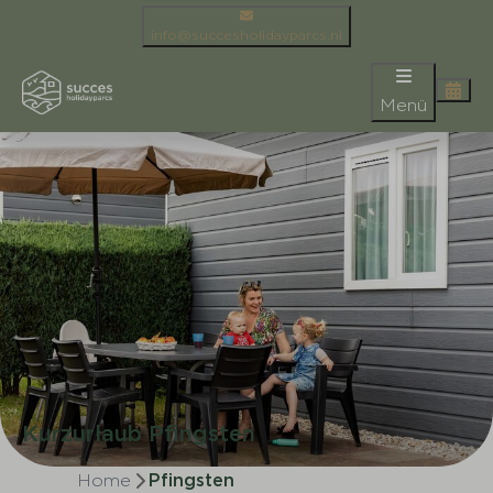
info@succesholidayparcs.nl
Menü
Kurzurlaub Pfingsten
Home
Pfingsten