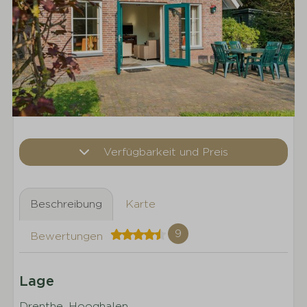
Verfügbarkeit und Preis
Beschreibung
Karte
9
Bewertungen
Lage
Drenthe, Hooghalen