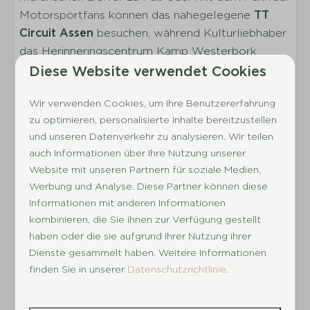
Außenbereich
Motorsportfans können das nahegelegene
TT
Anzahl der Parkplätze bei der
Circuit Assen
besuchen, während Kulturliebhaber
Ferienunterkunft: 1
das Herinneringscentrum Kamp Westerbork
Fahrradabstellplatz
entdecken können. Familien finden zahlreiche
Diese Website verwendet Cookies
Parkplatz beim Ferienhaus
kinderfreundliche Attraktionen und
Terrasse
Wir verwenden Cookies, um Ihre Benutzererfahrung
Abenteuerparks in der Nähe. Drenthe bietet die
Garten
zu optimieren, personalisierte Inhalte bereitzustellen
perfekte Mischung aus Ruhe und Abenteuer.
Sonnenschirm
und unseren Datenverkehr zu analysieren. Wir teilen
auch Informationen über Ihre Nutzung unserer
Gartenmöbel
Der Außen- und Innenbereich können eventuell
Website mit unseren Partnern für soziale Medien,
abweichen.
Werbung und Analyse. Diese Partner können diese
Parkeinrichtungen
Informationen mit anderen Informationen
Bei diesem Unterkunftstyp sind einige
Kleinkinderbecken
kombinieren, die Sie ihnen zur Verfügung gestellt
Unterkünfte mit besonders komfortablen
haben oder die sie aufgrund Ihrer Nutzung ihrer
Fahrradverleih
Ausstattungsmerkmalen versehen, um Ihren
Dienste gesammelt haben. Weitere Informationen
Spielplatz im Freien
Aufenthalt noch angenehmer zu gestalten.
finden Sie in unserer
Datenschutzrichtlinie
.
Animation
Wählen Sie Ihre Präferenz während des
Hallenbad
Buchungsvorgangs aus (Schritt 1: zusätzliche
Café