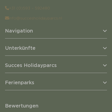
+31 (0)593 – 592480
info@succesholidayparcs.nl
Navigation
Unterkünfte
Succes Holidayparcs
Ferienparks
Bewertungen