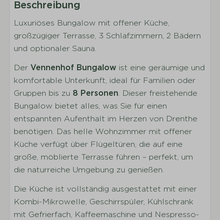
Beschreibung
Vollständig ausgestattete Küche
Luxuriöses Bungalow mit offener Küche,
Küchengeräte
großzügiger Terrasse, 3 Schlafzimmern, 2 Bädern
Geschirr
und optionaler Sauna.
Besteck
Trinkgläser
Der
Vennenhof Bungalow
ist eine geräumige und
Töpfe
komfortable Unterkunft, ideal für Familien oder
Esstisch
Gruppen bis zu
8 Personen
. Dieser freistehende
Kaffeemaschine
Bungalow bietet alles, was Sie für einen
Wasserkocher
entspannten Aufenthalt im Herzen von Drenthe
Kühlschrank und Tiefkühltruhe
benötigen. Das helle Wohnzimmer mit offener
Gaskochfeld
Küche verfügt über Flügeltüren, die auf eine
Kombi-Mikrowelle
große, möblierte Terrasse führen – perfekt, um
Geschirrspülmaschine
die naturreiche Umgebung zu genießen.
Die Küche ist vollständig ausgestattet mit einer
Schlafen
Kombi-Mikrowelle, Geschirrspüler, Kühlschrank
mit Gefrierfach, Kaffeemaschine und Nespresso-
Anzahl der Schlafzimmer: 3