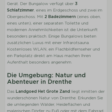
Gerät. Der Bungalow verfügt über
Anzahl der Schlafzimmer im Erdgeschoss: 1
3
Schlafzimmer
Anzahl der Schlafzimmer im
, eines im Erdgeschoss und zwei im
Obergeschoss/den Obergeschossen: 2
Obergeschoss. Mit
2 Badezimmern
(eines oben,
eines unten), einer separaten Toilette und
Anzahl der Einzelbetten: 8
modernen Annehmlichkeiten ist die Unterkunft
Inklusive Bettwäsche pro gebuchter Person
besonders praktisch. Einige Bungalows bieten
Kleiderschrank
zusätzlichen Luxus mit einer Infrarotsauna.
Sanitäranlagen
Kostenloses WLAN, ein Flachbildfernseher und
ein Parkplatz direkt am Haus machen Ihren
Anzahl der Badezimmer: 2
Aufenthalt besonders angenehm.
Waschbecken
Anzahl der separaten Toiletten: 1
Die Umgebung: Natur und
Badezimmer im oberen Stockwerk (1)
Abenteuer in Drenthe
Bad im Untergeschoss (1)
Das
Landgoed Het Grote Zand
liegt inmitten der
Dusche
wunderschönen Natur von Drenthe. Erkunden Sie
Separate Toilette
die umliegenden Wälder, Heideflächen und
malerischen Dörfer zu Fuß oder mit dem Fahrrad.