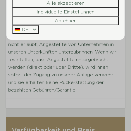
Ausstattungsmerkmale).
Alle akzeptieren
Restaurant
Individuelle Einstellungen
Zusätzliche Hausordnung
Ablehnen
Succes Holidayparcs vermietet Unterkünfte
DE
ausschließlich zu Freizeitzwecken. Daher ist es
nicht erlaubt, Angestellte von Unternehmen in
unseren Unterkünften unterzubringen. Wenn wir
feststellen, dass Angestellte untergebracht
werden (direkt oder über Dritte), wird ihnen
sofort der Zugang zu unserer Anlage verwehrt
und sie erhalten keine Rückerstattung der
bezahlten Gebühren/Garantie.
Verfügbarkeit und Preis