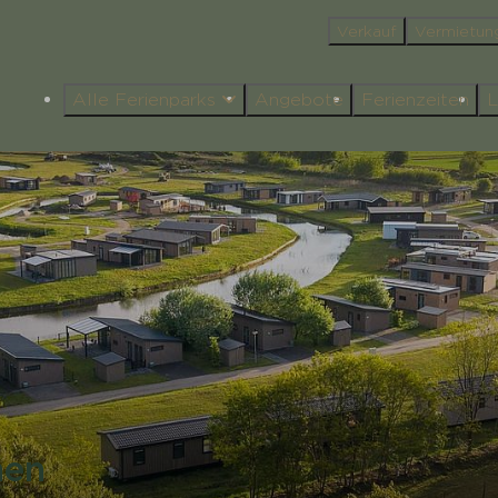
Verkauf
Vermietun
Alle Ferienparks
Angebote
Ferienzeiten
L
nen