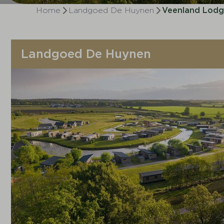
Home
Landgoed De Huynen
Veenland Lodg
Landgoed De Huynen