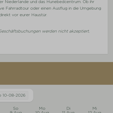
er Niederlande und das Hunebedcentrum. Ob ihr
ive Fahrradtour oder einen Ausflug in die Umgebung
direkt vor eurer Haustür.
Geschäftsbuchungen werden nicht akzeptiert.
o
10-08-2026
So
Mo
Di
Mi
9 Aug
10 Aug
11 Aug
12 Aug