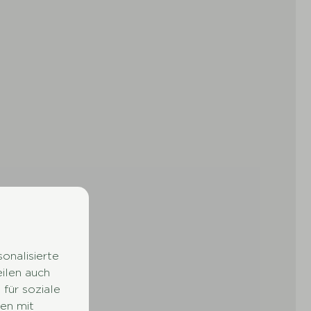
onalisierte
eilen auch
für soziale
en mit