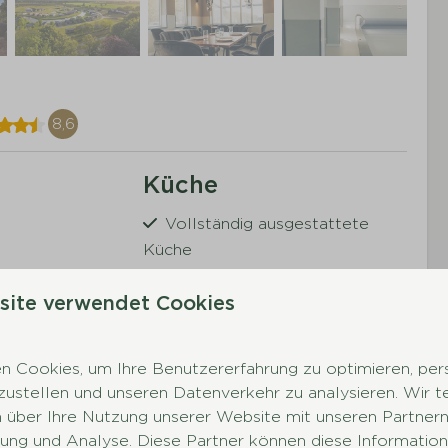
8,6
Küche
Vollständig ausgestattete
Küche
Kochfeld
site verwendet Cookies
Küchengeräte
Geschirr
Besteck
 Cookies, um Ihre Benutzererfahrung zu optimieren, pers
Trinkgläser
 mehr ↓
tzustellen und unseren Datenverkehr zu analysieren. Wir t
Töpfe
 über Ihre Nutzung unserer Website mit unseren Partnern 
Esstisch
ng und Analyse. Diese Partner können diese Information