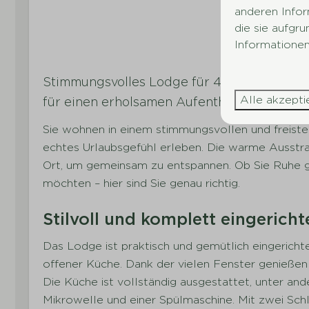
anderen Infor
die sie aufgr
Informationen
Stimmungsvolles Lodge für 4 Personen mit 
Alle akzepti
für einen erholsamen Aufenthalt.
Schlafen
Sanitäran
Sie wohnen in einem stimmungsvollen und freiste
Anzahl der Schlafzimmer: 2
Anzahl der 
echtes Urlaubsgefühl erleben. Die warme Ausstr
Anzahl der Einzelbetten: 2
Waschbecke
Ort, um gemeinsam zu entspannen. Ob Sie Ruhe 
Anzahl der Doppelbetten: 1
Dusche
möchten – hier sind Sie genau richtig.
Inklusive Bettwäsche pro
gebuchter Person
Stilvoll und komplett eingerich
Kleiderschrank
Das Lodge ist praktisch und gemütlich eingerich
offener Küche. Dank der vielen Fenster genießen 
Parkeinrichtungen
Die Küche ist vollständig ausgestattet, unter a
Parkladen
Mikrowelle und einer Spülmaschine. Mit zwei S