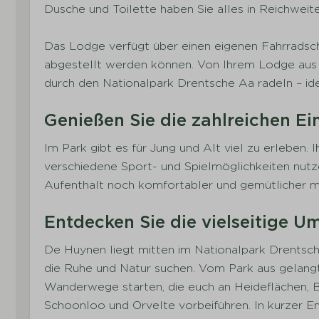
Kleinkinderbecken
Dusche und Toilette haben Sie alles in Reichweit
Ferienpark ohne Feuerwerk
Hallenbad
Das Lodge verfügt über einen eigenen Fahrradsc
WaldAm Waldrand gelegen
abgestellt werden können. Von Ihrem Lodge aus
Restaurant
durch den Nationalpark Drentsche Aa radeln – ide
Genießen Sie die zahlreichen Ei
Im Park gibt es für Jung und Alt viel zu erleben
verschiedene Sport- und Spielmöglichkeiten nutz
Aufenthalt noch komfortabler und gemütlicher 
Entdecken Sie die vielseitige 
De Huynen liegt mitten im Nationalpark Drentsche
die Ruhe und Natur suchen. Vom Park aus gelangt 
Wanderwege starten, die euch an Heideflächen, B
Schoonloo und Orvelte vorbeiführen. In kurzer E