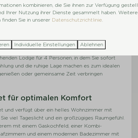
Kaffeemaschine
mationen kombinieren, die Sie ihnen zur Verfügung gestel
Wasserkocher
und Ihrer Nutzung ihrer Dienste gesammelt haben. Weitere
Kühlschrank und Tiefkühltruhe
 finden Sie in unserer
Datenschutzrichtlinie
.
Kombi-Mikrowelle
Geschirrspülmaschine
Terrasse und warmer Ausstrahlung, perfekt
eren
Individuelle Einstellungen
Ablehnen
lagen
Außenbereich
henden Lodge für 4 Personen, in dem Sie sofort
Badezimmer: 1
Parkplatz beim Ferienhaus
ahlung und die ruhige Lage machen es zum idealen
n
Ladestation E-Bike
genießen oder gemeinsame Zeit verbringen
Terrasse
Sonnenschirm
Gartenmöbel
tet für optimalen Komfort
tet und verfügt über ein helles Wohnzimmer mit
Sie viel Tageslicht und ein großzügiges Raumgefühl.
nderem mit einem Gaskochfeld, einer Kombi-
chlafzimmern und einem modernen Badezimmer mit