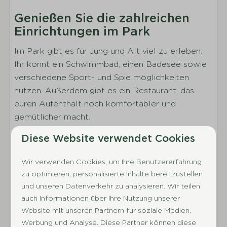
Inklusive Bettwäsche pro gebuchter Person
Genießen Sie die zahlreichen
Kleiderschrank
Einrichtungen im Park
Sanitäranlagen
Im Park gibt es für Jung und Alt viel zu erleben.
Ihr könnt ein Schwimmbad, einen Badesee sowie
Angeschlossenes Badezimmer
verschiedene Sport- und Spielmöglichkeiten
Anzahl der Badezimmer: 2
nutzen. Außerdem gibt es ein Restaurant, das
Waschbecken
euren Aufenthalt noch komfortabler und
Dusche
gemütlicher macht.
Separate Toilette
Badewanne
Diese Website verwendet Cookies
Entdecken Sie die vielseitige
Umgebung von Drenthe
Außenbereich
Wir verwenden Cookies, um Ihre Benutzererfahrung
zu optimieren, personalisierte Inhalte bereitzustellen
De Huynen liegt mitten im Nationalpark
Parkplatz beim Ferienhaus
und unseren Datenverkehr zu analysieren. Wir teilen
Drentsche Aa und ist der ideale Ort für Familien
Ladestation E-Bike
auch Informationen über Ihre Nutzung unserer
und Paare, die Ruhe und Natur suchen. Vom Park
Terrasse
Website mit unseren Partnern für soziale Medien,
aus gelangt ihr direkt in den Wald, wo zahlreiche
Sonnenschirm
Werbung und Analyse. Diese Partner können diese