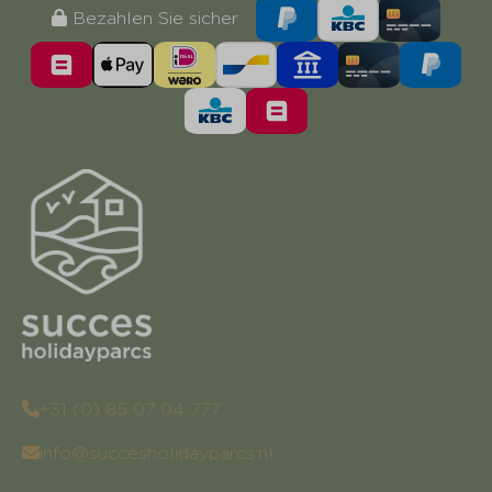
Bezahlen Sie sicher
+31 (0) 85 07 04 777
info@succesholidayparcs.nl