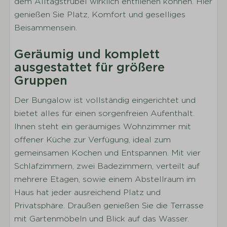
dem Alltagstrubel wirklich entfliehen können. Hier
Geschirr
genießen Sie Platz, Komfort und geselliges
Besteck
Beisammensein.
Trinkgläser
Geräumig und komplett
Töpfe
ausgestattet für größere
Esstisch
Gruppen
Kaffeemaschine
Wasserkocher
Der Bungalow ist vollständig eingerichtet und
Kühlschrank und Tiefkühltruhe
bietet alles für einen sorgenfreien Aufenthalt.
Gaskochfeld
Ihnen steht ein geräumiges Wohnzimmer mit
Kombi-Mikrowelle
offener Küche zur Verfügung, ideal zum
Geschirrspülmaschine
gemeinsamen Kochen und Entspannen. Mit vier
Schlafzimmern, zwei Badezimmern, verteilt auf
Schlafen
mehrere Etagen, sowie einem Abstellraum im
Anzahl der Schlafzimmer: 4
Haus hat jeder ausreichend Platz und
Anzahl der Einzelbetten: 4
Privatsphäre. Draußen genießen Sie die Terrasse
Anzahl der Doppelbetten: 2
mit Gartenmöbeln und Blick auf das Wasser.