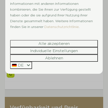
Rad- und Wanderwege starten, die euch an
Gartenmöbel
Informationen mit anderen Informationen
Heideflächen, Bächen und charakteristischen
kombinieren, die Sie ihnen zur Verfügung gestellt
Drenther Dörfern wie Schoonloo und Orvelte
Parkeinrichtungen
haben oder die sie aufgrund Ihrer Nutzung ihrer
vorbeiführen. In kurzer Entfernung findet ihr
Dienste gesammelt haben. Weitere Informationen
Ferienpark ohne Feuerwerk
zudem besondere Sehenswürdigkeiten wie das
finden Sie in unserer
Datenschutzrichtlinie
.
Parkladen
größte Hünengrab der Niederlande und das
Kleinkinderbecken
Hunebedcentrum. Ob ihr euch für einen
Alle akzeptieren
Hallenbad
entspannten Spaziergang, eine aktive Fahrradtour
WaldAm Waldrand gelegen
Individuelle Einstellungen
oder einen Ausflug in die Umgebung entscheidet –
Restaurant
bei De Huynen erlebt ihr die Natur direkt vor
Ablehnen
eurer Haustür.
DE
Verfügbarkeit und Preis