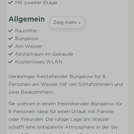
Mit zweiter Etage
Allgemein
Zeig mehr ↓
Rauchfrei
Bungalow
Am Wasser
Abstellraum im Gebäude
Kostenloses WLAN
Geräumiger freistehender Bungalow für 8
Wohnen
Personen am Wasser mit vier Schlafzimmern und
Sitzecke
zwei Badezimmern.
Fernseher
Sie wohnen in einem freistehenden Bungalow für
8 Personen, ideal für einen Urlaub mit Familie
Küche
oder Freunden. Die ruhige Lage am Wasser
Küchengeräte
schafft eine entspannte Atmosphäre, in der Sie
Vollständig ausgestattete Küche