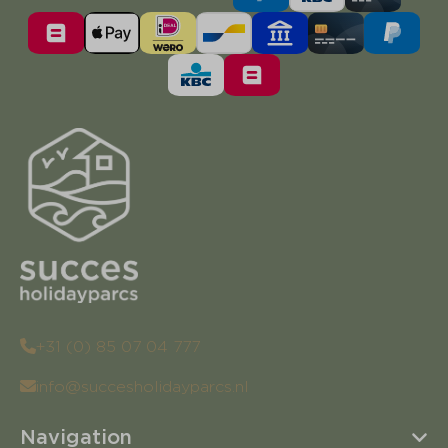
+31 (0) 85 07 04 777
info@succesholidayparcs.nl
Navigation