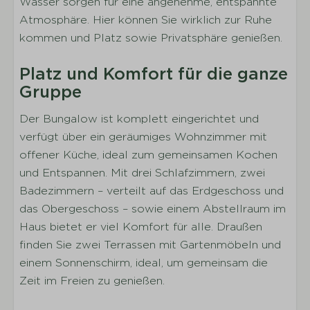
Wasser sorgen für eine angenehme, entspannte
Küchengeräte
Atmosphäre. Hier können Sie wirklich zur Ruhe
Geschirr
kommen und Platz sowie Privatsphäre genießen.
Besteck
Platz und Komfort für die ganze
Trinkgläser
Gruppe
Töpfe
Esstisch
Der Bungalow ist komplett eingerichtet und
Kaffeemaschine
verfügt über ein geräumiges Wohnzimmer mit
Wasserkocher
offener Küche, ideal zum gemeinsamen Kochen
Kühlschrank und Tiefkühltruhe
und Entspannen. Mit drei Schlafzimmern, zwei
Gaskochfeld
Badezimmern – verteilt auf das Erdgeschoss und
Kombi-Mikrowelle
das Obergeschoss – sowie einem Abstellraum im
Geschirrspülmaschine
Haus bietet er viel Komfort für alle. Draußen
finden Sie zwei Terrassen mit Gartenmöbeln und
Schlafen
einem Sonnenschirm, ideal, um gemeinsam die
Anzahl der Schlafzimmer: 3
Zeit im Freien zu genießen.
Anzahl der Doppelbetten: 3