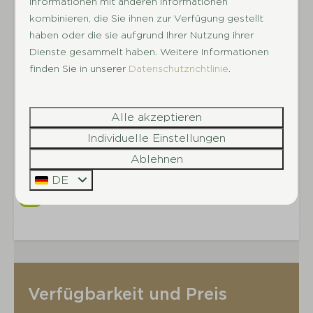
Informationen mit anderen Informationen
Heideflächen, Bächen und charakteristischen
Parkeinrichtungen
kombinieren, die Sie ihnen zur Verfügung gestellt
Drenther Dörfern wie Schoonloo und Orvelte
Ferienpark ohne Feuerwerk
haben oder die sie aufgrund Ihrer Nutzung ihrer
vorbeiführen. In kurzer Entfernung findet ihr
Dienste gesammelt haben. Weitere Informationen
Parkladen
zudem besondere Sehenswürdigkeiten wie das
finden Sie in unserer
Datenschutzrichtlinie
.
Kleinkinderbecken
größte Hünengrab der Niederlande und das
Hallenbad
Hunebedcentrum. Ob ihr euch für einen
WaldAm Waldrand gelegen
entspannten Spaziergang, eine aktive Fahrradtour
Alle akzeptieren
Restaurant
oder einen Ausflug in die Umgebung entscheidet –
Individuelle Einstellungen
bei De Huynen erlebt ihr die Natur direkt vor
Ablehnen
eurer Haustür.
DE
Verfügbarkeit und Preis