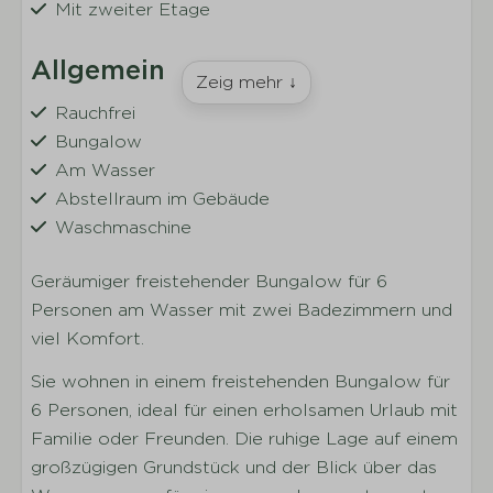
Mit zweiter Etage
Allgemein
Zeig mehr ↓
Rauchfrei
Bungalow
Am Wasser
Abstellraum im Gebäude
Waschmaschine
Kostenloses WLAN
Geräumiger freistehender Bungalow für 6
Personen am Wasser mit zwei Badezimmern und
Wohnen
viel Komfort.
Sitzecke
Sie wohnen in einem freistehenden Bungalow für
Fernseher
6 Personen, ideal für einen erholsamen Urlaub mit
Familie oder Freunden. Die ruhige Lage auf einem
Küche
großzügigen Grundstück und der Blick über das
Vollständig ausgestattete Küche