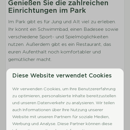
Genießen Sie die zahlreichen
Inklusive Bettwäsche pro gebuchter Person
Einrichtungen im Park
Sanitäranlagen
Im Park gibt es für Jung und Alt viel zu erleben.
Ihr könnt ein Schwimmbad, einen Badesee sowie
Angeschlossenes Badezimmer
verschiedene Sport- und Spielmöglichkeiten
Anzahl der Badezimmer: 2
nutzen. Außerdem gibt es ein Restaurant, das
Waschbecken
euren Aufenthalt noch komfortabler und
Dusche
gemütlicher macht.
Separate Toilette
Entdecken Sie die vielseitige
Außenbereich
Diese Website verwendet Cookies
Umgebung von Drenthe
Parkplatz beim Ferienhaus
Wir verwenden Cookies, um Ihre Benutzererfahrung
De Huynen liegt mitten im Nationalpark
Ladestation E-Bike
zu optimieren, personalisierte Inhalte bereitzustellen
Drentsche Aa und ist der ideale Ort für Familien
Terrasse
und unseren Datenverkehr zu analysieren. Wir teilen
und Paare, die Ruhe und Natur suchen. Vom Park
Sonnenschirm
auch Informationen über Ihre Nutzung unserer
aus gelangt ihr direkt in den Wald, wo zahlreiche
Website mit unseren Partnern für soziale Medien,
Gartenmöbel
Rad- und Wanderwege starten, die euch an
Werbung und Analyse. Diese Partner können diese