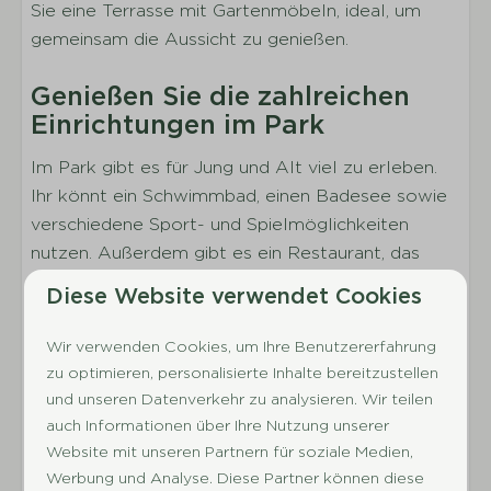
Sie eine Terrasse mit Gartenmöbeln, ideal, um
Anzahl der Badezimmer: 1
gemeinsam die Aussicht zu genießen.
Waschbecken
Genießen Sie die zahlreichen
Dusche
Einrichtungen im Park
Separate Toilette
Im Park gibt es für Jung und Alt viel zu erleben.
Außenbereich
Ihr könnt ein Schwimmbad, einen Badesee sowie
verschiedene Sport- und Spielmöglichkeiten
Parkplatz beim Ferienhaus
nutzen. Außerdem gibt es ein Restaurant, das
Ladestation E-Bike
euren Aufenthalt noch komfortabler und
Terrasse
Diese Website verwendet Cookies
gemütlicher macht.
Sonnenschirm
Gartenmöbel
Wir verwenden Cookies, um Ihre Benutzererfahrung
Entdecken Sie die vielseitige
zu optimieren, personalisierte Inhalte bereitzustellen
Umgebung von Drenthe
Parkeinrichtungen
und unseren Datenverkehr zu analysieren. Wir teilen
auch Informationen über Ihre Nutzung unserer
De Huynen liegt mitten im Nationalpark
Parkladen
Website mit unseren Partnern für soziale Medien,
Drentsche Aa und ist der ideale Ort für Familien
Ferienpark ohne Feuerwerk
Werbung und Analyse. Diese Partner können diese