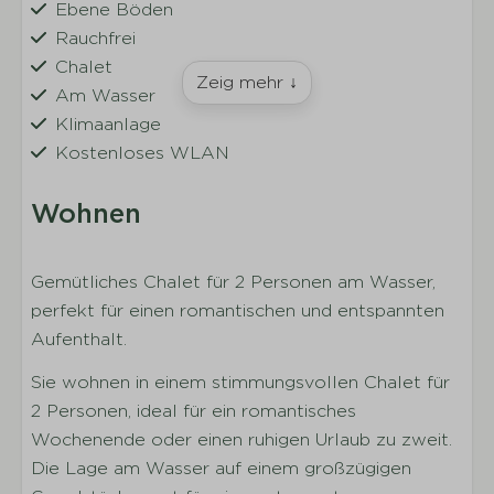
Ebene Böden
Rauchfrei
Chalet
Zeig mehr ↓
Am Wasser
Klimaanlage
Kostenloses WLAN
Wohnen
Sitzecke
Gemütliches Chalet für 2 Personen am Wasser,
Fernseher
perfekt für einen romantischen und entspannten
Aufenthalt.
Küche
Sie wohnen in einem stimmungsvollen Chalet für
Vollständig ausgestattete Küche
2 Personen, ideal für ein romantisches
Küchengeräte
Wochenende oder einen ruhigen Urlaub zu zweit.
Geschirr
Die Lage am Wasser auf einem großzügigen
Besteck