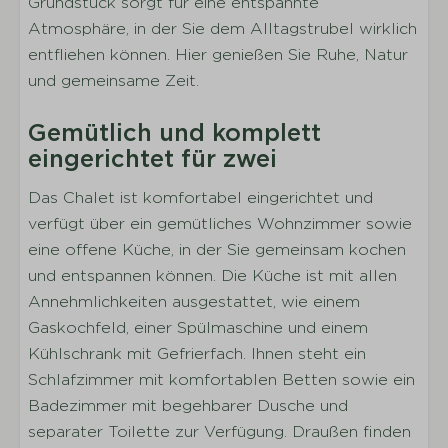
Grundstück sorgt für eine entspannte
Trinkgläser
Atmosphäre, in der Sie dem Alltagstrubel wirklich
Töpfe
entfliehen können. Hier genießen Sie Ruhe, Natur
Esstisch
und gemeinsame Zeit.
Kaffeemaschine
Wasserkocher
Gemütlich und komplett
Kühlschrank und Tiefkühltruhe
eingerichtet für zwei
Gaskochfeld
Kombi-Mikrowelle
Das Chalet ist komfortabel eingerichtet und
Geschirrspülmaschine
verfügt über ein gemütliches Wohnzimmer sowie
eine offene Küche, in der Sie gemeinsam kochen
Schlafen
und entspannen können. Die Küche ist mit allen
Annehmlichkeiten ausgestattet, wie einem
Anzahl der Schlafzimmer: 1
Gaskochfeld, einer Spülmaschine und einem
Anzahl der Doppelbetten: 1
Kühlschrank mit Gefrierfach. Ihnen steht ein
Inklusive Bettwäsche pro gebuchter Person
Schlafzimmer mit komfortablen Betten sowie ein
Kleiderschrank
Badezimmer mit begehbarer Dusche und
separater Toilette zur Verfügung. Draußen finden
Sanitäranlagen