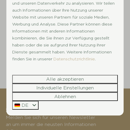
und unseren Datenverkehr zu analysieren. Wir teilen
auch Informationen über Ihre Nutzung unserer
Website mit unseren Partnern für soziale Medien,
Werbung und Analyse. Diese Partner können diese
Informationen mit anderen Informationen
kombinieren, die Sie ihnen zur Verfügung gestellt
Sie möchten sich
haben oder die sie aufgrund Ihrer Nutzung ihrer
bewerben?
Dienste gesammelt haben. Weitere Informationen
finden Sie in unserer
Datenschutzrichtlinie
.
Bitte senden Sie Ihr Anschreiben und Ihren
Lebenslauf an info@dehuynen.nl
Alle akzeptieren
Individuelle Einstellungen
Ablehnen
Bleiben Sie auf dem neustem
DE
Stand!
Melden Sie sich für unseren Newsletter
an um immer die neusten Informationen