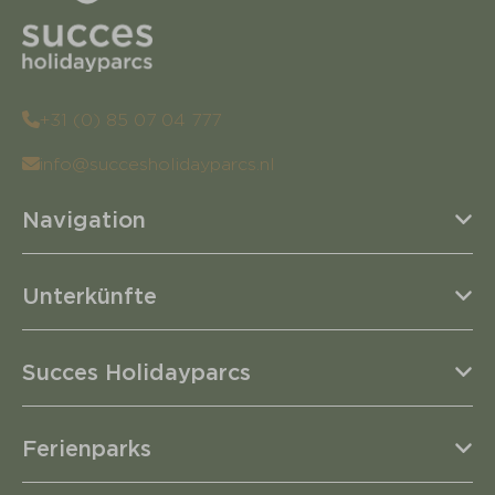
+31 (0) 85 07 04 777
info@succesholidayparcs.nl
Navigation
Unterkünfte
Succes Holidayparcs
Ferienparks