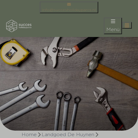
info@succesholidayparcs.nl
Menü
Home
Landgoed De Huynen