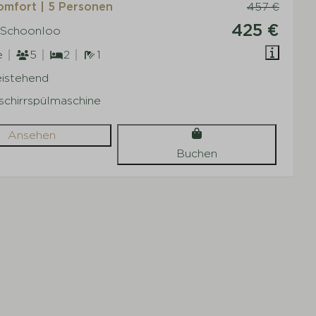
mfort | 5 Personen
457 €
425 €
 Schoonloo
e
5
2
1
eistehend
schirrspülmaschine
Ansehen
Buchen