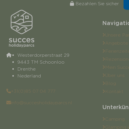
Bezahlen Sie sicher
Navigati
Unsere Pa
Angebote
Ferienzeit
Westerdorperstraat 29
Rezension
9443 TM Schoonloo
Mein Succ
Drenthe
Über uns
Nederland
Blog
+31(0)85 07 04 777
Kontakt
info@succesholidayparcs.nl
Unterkün
Camping
Glamping i