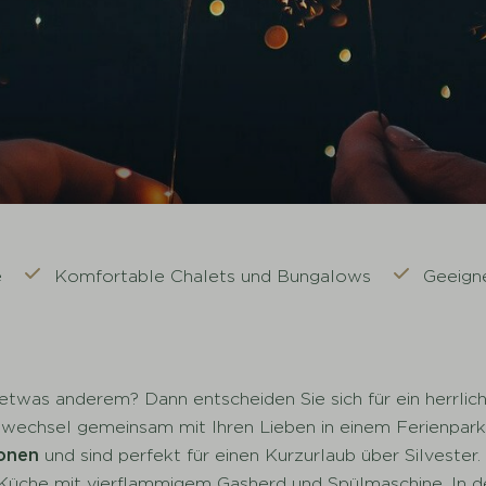
e
Komfortable Chalets und Bungalows
Geeigne
h etwas anderem? Dann entscheiden Sie sich für ein herrli
swechsel gemeinsam mit Ihren Lieben in einem Ferienpark i
sonen
und sind perfekt für einen Kurzurlaub über Silvester
che mit vierflammigem Gasherd und Spülmaschine. In de