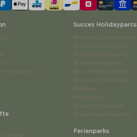
on
Succes Holidayparcs
rks
Günstige Campingplätze
Günstige Saisonplätze
en
Günstige Ferienparks
en
Für Kinder geeignet
es Holidayparcs
Für Teenager geeignet
Frei- und Hallenbäder
Badesee
Yachthafen
Diverse Restaurants
fte
Wassersportangebote
Ferienparks
n Holland