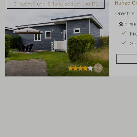
Hunze Co
- 3 Nächte und 3 Tage später und
Bungalow
Drenthe,
Einig
Fr
Ge
8,4