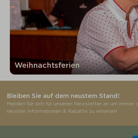
Lounge-Garnitur
Sonnenschirm
Gartenmöbel
Weihnachtsferien
Bleiben Sie auf dem neustem Stand!
Melden Sie sich für unseren Newsletter an um immer d
neusten Informationen & Rabatte zu erhalten!