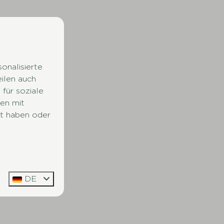
onalisierte
eilen auch
für soziale
en mit
lt haben oder
DE