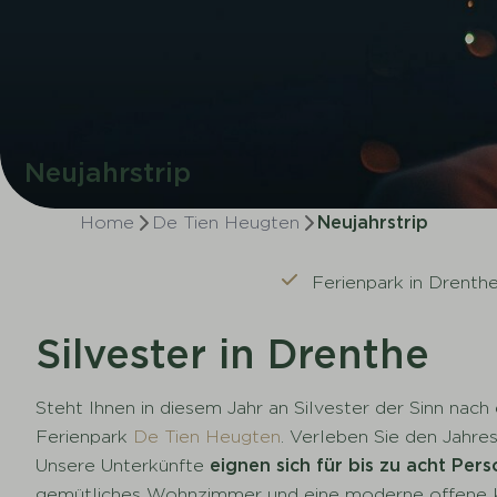
Neujahrstrip
Home
De Tien Heugten
Neujahrstrip
Ferienpark in Drenth
Silvester in Drenthe
Steht Ihnen in diesem Jahr an Silvester der Sinn nac
Ferienpark
De Tien Heugten
. Verleben Sie den Jahre
Unsere Unterkünfte
eignen sich für bis zu acht Per
gemütliches Wohnzimmer und eine moderne offene Kü