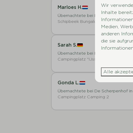
Wir verwenden
Marloes H.
Inhalte berei
Übernachtete bei De Scherpenhof in
Informationen
Schipbeek Bungalow | 6 Personen
Medien, Werbu
anderen Infor
die sie aufgr
Sarah S.
Informationen
Übernachtete bei De Scherpenhof in
Campingplatz "IJsselweide" am Was
Alle akzepti
Gonda L.
Übernachtete bei De Scherpenhof in
Campingplatz Camping 2