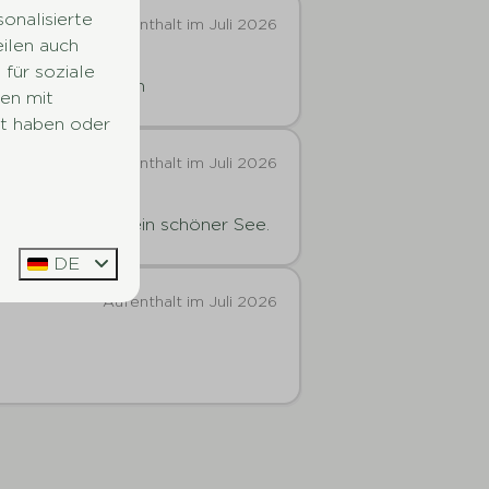
onalisierte
Aufenthalt im Juli 2026
eilen auch
für soziale
tiviteiten ervaren
en mit
lt haben oder
Aufenthalt im Juli 2026
itäranlagen und ein schöner See.
DE
Aufenthalt im Juli 2026