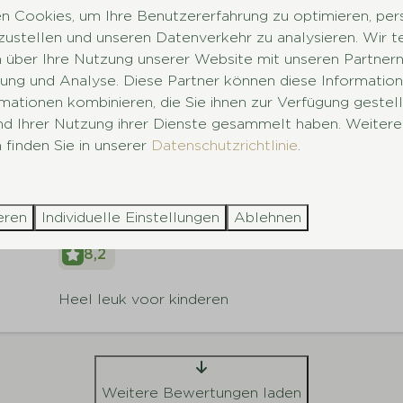
 Cookies, um Ihre Benutzererfahrung zu optimieren, pers
7,9
tzustellen und unseren Datenverkehr zu analysieren. Wir t
 über Ihre Nutzung unserer Website mit unseren Partnern 
Prima vakantiehuis gehuurd. Gezelligheid bij de ac
ng und Analyse. Diese Partner können diese Information
mationen kombinieren, die Sie ihnen zur Verfügung gestel
und Ihrer Nutzung ihrer Dienste gesammelt haben. Weitere
7,7
 finden Sie in unserer
Datenschutzrichtlinie
.
ser
Sehr schöner Ausblick auf die Ijssel. Saubere San
eren
Individuelle Einstellungen
Ablehnen
8,2
Heel leuk voor kinderen
Weitere Bewertungen laden