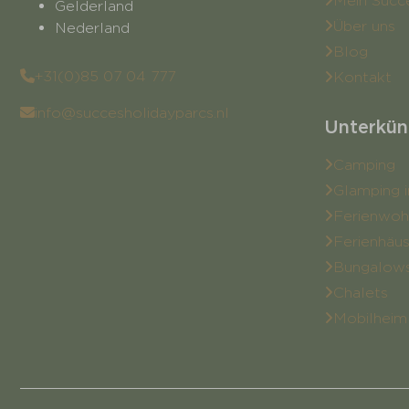
Mein Succ
Gelderland
Über uns
Nederland
Blog
+31(0)85 07 04 777
Kontakt
info@succesholidayparcs.nl
Unterkün
Camping
Glamping i
Ferienwo
Ferienhäu
Bungalow
Chalets
Mobilheim