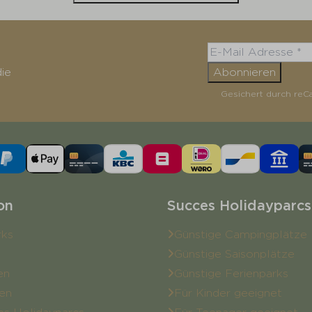
ie
Abonnieren
Gesichert durch reC
on
Succes Holidayparcs
rks
Günstige Campingplätze
Günstige Saisonplätze
en
Günstige Ferienparks
en
Für Kinder geeignet