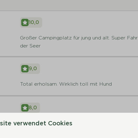
10,0
Großer Campingplatz für jung und alt. Super F
der Seer
9,0
Total erholsam. Wirklich toll mit Hund
8,0
nen
site verwendet Cookies
We hebben een fijne tijd gehad.