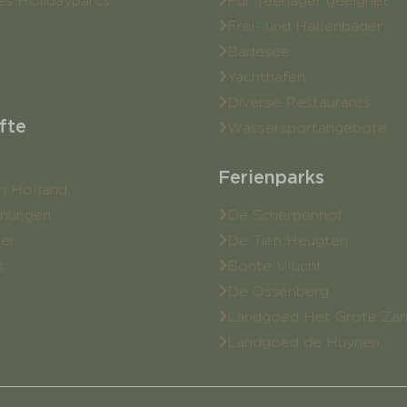
es Holidayparcs
Für Teenager geeignet
Frei- und Hallenbäder
Badesee
Yachthafen
Diverse Restaurants
fte
Wassersportangebote
Ferienparks
n Holland
hnungen
De Scherpenhof
ser
De Tien Heugten
s
Bonte Vlucht
De Ossenberg
Landgoed Het Grote Za
Landgoed de Huynen