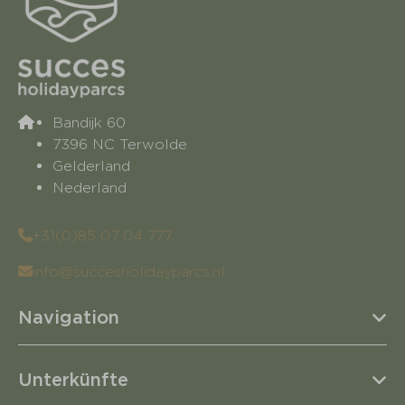
Bandijk 60
7396 NC Terwolde
Gelderland
Nederland
+31(0)85 07 04 777
info@succesholidayparcs.nl
Navigation
Unterkünfte