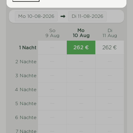
Hallenbad
Freibad
Mo
10-08-2026
Di
11-08-2026
Bowling
Indoor-Spielplatz
So
Mo
Di
Yachthafen
9 Aug
10 Aug
11 Aug
Badesee
—
262 €
262 €
1 Nacht
Restaurant
Strand
—
—
—
2 Nächte
Tennisplatz
Angelmöglichkeit
—
—
—
3 Nächte
—
—
—
4 Nächte
—
—
—
5 Nächte
—
—
—
6 Nächte
—
—
—
7 Nächte