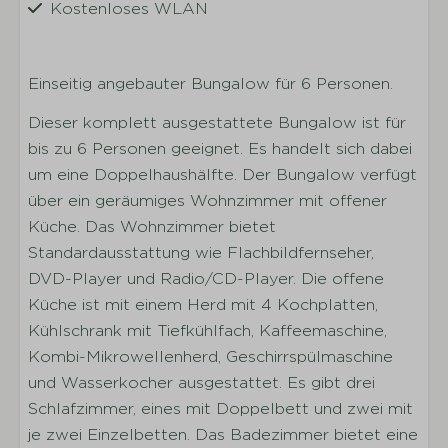
Kostenloses WLAN
Wohnen
Einseitig angebauter Bungalow für 6 Personen.
Sitzecke
Dieser komplett ausgestattete Bungalow ist für
Heizung
bis zu 6 Personen geeignet. Es handelt sich dabei
DVD-Player
um eine Doppelhaushälfte. Der Bungalow verfügt
Radio mit CD-Spieler
über ein geräumiges Wohnzimmer mit offener
Fernseher
Küche. Das Wohnzimmer bietet
Standardausstattung wie Flachbildfernseher,
Küche
DVD-Player und Radio/CD-Player. Die offene
Vollständig ausgestattete Küche
Küche ist mit einem Herd mit 4 Kochplatten,
Küchengeräte
Kühlschrank mit Tiefkühlfach, Kaffeemaschine,
Geschirr
Kombi-Mikrowellenherd, Geschirrspülmaschine
Besteck
und Wasserkocher ausgestattet. Es gibt drei
Trinkgläser
Schlafzimmer, eines mit Doppelbett und zwei mit
Töpfe
je zwei Einzelbetten. Das Badezimmer bietet eine