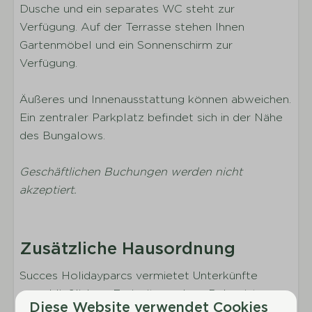
Esstisch
Dusche und ein separates WC steht zur
Kaffeemaschine
Verfügung. Auf der Terrasse stehen Ihnen
Wasserkocher
Gartenmöbel und ein Sonnenschirm zur
Kühlschrank und Tiefkühltruhe
Verfügung.
Gaskochfeld
Kombi-Mikrowelle
Äußeres und Innenausstattung können abweichen.
Geschirrspülmaschine
Ein zentraler Parkplatz befindet sich in der Nähe
des Bungalows.
Schlafen
Geschäftlichen Buchungen werden nicht
Anzahl der Schlafzimmer: 3
akzeptiert.
Anzahl der Einzelbetten: 6
Inklusive Bettwäsche pro gebuchter Person
Kleiderschrank
Zusätzliche Hausordnung
Boxspring-Betten
Succes Holidayparcs vermietet Unterkünfte
Sanitäranlagen
ausschließlich zu Freizeitzwecken. Daher ist es
Diese Website verwendet Cookies
nicht erlaubt, Angestellte von Unternehmen in