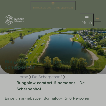
info@succesholidayparcs.nl
Menü
Bungalow comfort 6 persoons - De
Scherpenhof
Home
De Scherpenhof
Bungalow comfort 6 persoons - De
Scherpenhof
Einseitig angebauter Bungalow für 6 Personen.