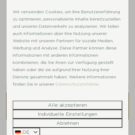
Anzahl der Badezimmer: 1
unseren Unterkünften unterzubringen. Wenn wir
Waschbecken
Wir verwenden Cookies, um Ihre Benutzererfahrung
feststellen, dass Angestellte untergebracht
Anzahl der separaten Toiletten: 1
zu optimieren, personalisierte Inhalte bereitzustellen
werden (direkt oder über Dritte), wird ihnen
Dusche
und unseren Datenverkehr zu analysieren. Wir teilen
sofort der Zugang zu unserer Anlage verwehrt
auch Informationen über Ihre Nutzung unserer
Separate Toilette
und sie erhalten keine Rückerstattung der
Website mit unseren Partnern für soziale Medien,
bezahlten Gebühren/Garantie.
Werbung und Analyse. Diese Partner können diese
Außenbereich
Energie-Label:
Informationen mit anderen Informationen
Anzahl der Parkplätze bei der
kombinieren, die Sie ihnen zur Verfügung gestellt
haben oder die sie aufgrund Ihrer Nutzung ihrer
Ferienunterkunft: 0
Dienste gesammelt haben. Weitere Informationen
Terrasse
finden Sie in unserer
Datenschutzrichtlinie
.
Sonnenschirm
Gartenmöbel
Verfügbarkeit und Preis
Alle akzeptieren
Parkeinrichtungen
Individuelle Einstellungen
Spielplatz im Freien
Ablehnen
Animation
DE
2 Gäste