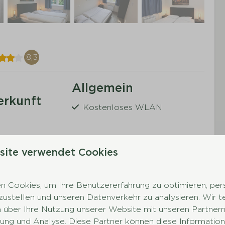
8,3
Allgemein
erkunft
Kostenloses WLAN
Schlafen
site verwendet Cookies
te
Doppelbett
ausgestattete
Zwei Einzelbetten (2.
 Cookies, um Ihre Benutzererfahrung zu optimieren, pers
 mehr ↓
Schlafzimmer)
tzustellen und unseren Datenverkehr zu analysieren. Wir t
ine
 über Ihre Nutzung unserer Website mit unseren Partnern 
er
ng und Analyse. Diese Partner können diese Information