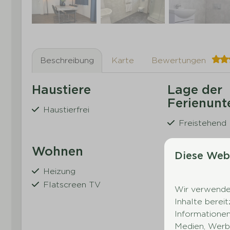
Beschreibung
Karte
Bewertungen
Haustiere
Lage der
Ferienunt
Haustierfrei
Freistehend
Wohnen
Küche
Diese Web
Heizung
Küchengerä
Flatscreen TV
Vollständig 
Wir verwenden
Zeig
Küche
Inhalte berei
Kaffeemasch
Informationen
Wasserkoch
Medien, Werbu