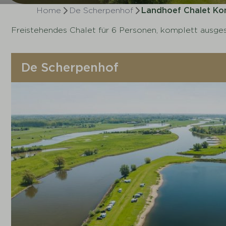
Home
De Scherpenhof
Landhoef Chalet Ko
Freistehendes Chalet für 6 Personen, komplett ausges
De Scherpenhof