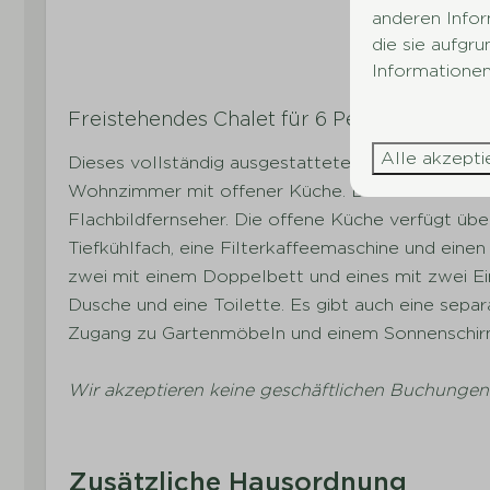
Ofen
anderen Infor
die sie aufgr
Kühlschrank 
Informationen
Geschirrspü
Freistehendes Chalet für 6 Personen, kompl
Sanitäranlagen
Außenber
Alle akzepti
Dieses vollständig ausgestattete Chalet eignet si
Dusche
Gartenmöbe
Wohnzimmer mit offener Küche. Das Wohnzimmer
Separate Toilette
Flachbildfernseher. Die offene Küche verfügt übe
WC im Badezimmer
Tiefkühlfach, eine Filterkaffeemaschine und eine
zwei mit einem Doppelbett und eines mit zwei E
Dusche und eine Toilette. Es gibt auch eine separ
Zugang zu Gartenmöbeln und einem Sonnenschir
Wir akzeptieren keine geschäftlichen Buchungen
Zusätzliche Hausordnung