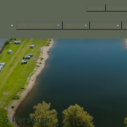
Verkauf
Vermietu
Alle Ferienparks
Angebote
Ferienzeiten
L
 6 Personen