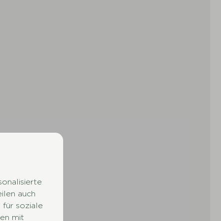
onalisierte
eilen auch
für soziale
en mit