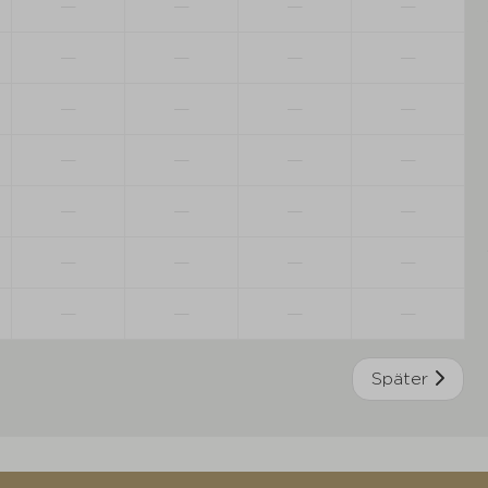
—
—
—
—
—
—
—
—
—
—
—
—
—
—
—
—
—
—
—
—
—
—
—
—
—
—
—
—
Später