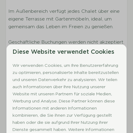
Dusche
Im Außenbereich verfügt jedes Chalet über eine
WC im Badezimmer
eigene Terrasse mit Gartenmöbeln, ideal, um
Außenbereich
gemeinsam das Leben im Freien zu genießen.
Terrasse
Geschäftliche Buchungen werden nicht akzeptiert.
Sonnenschirm
Parkmöglichkeiten stehen auf dem zentralen
Diese Website verwendet Cookies
Gartenmöbel
Parkplatz in der Nähe der Unterkunft zur
Verfügung.
Wir verwenden Cookies, um Ihre Benutzererfahrung
Parkeinrichtungen
zu optimieren, personalisierte Inhalte bereitzustellen
und unseren Datenverkehr zu analysieren. Wir teilen
Spielplatz im Freien
auch Informationen über Ihre Nutzung unserer
Zusätzliche Hausordnung
Animation
Website mit unseren Partnern für soziale Medien,
Hallenbad
Werbung und Analyse. Diese Partner können diese
Succes Holidayparcs vermietet Unterkünfte
Freibad
Informationen mit anderen Informationen
ausschließlich zu Freizeitzwecken. Daher ist es
Bowling
kombinieren, die Sie ihnen zur Verfügung gestellt
nicht erlaubt, Angestellte von Unternehmen in
Indoor-Spielplatz
haben oder die sie aufgrund Ihrer Nutzung ihrer
unseren Unterkünften unterzubringen. Wenn wir
Yachthafen
Dienste gesammelt haben. Weitere Informationen
feststellen, dass Angestellte untergebracht