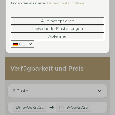
finden Sie in unserer
Badesee
Datenschutzrichtlinie
.
werden (direkt oder über Dritte), wird ihnen
Restaurant
sofort der Zugang zu unserer Anlage verwehrt
Strand
und sie erhalten keine Rückerstattung der
Alle akzeptieren
Tennisplatz
bezahlten Gebühren/Garantie.
Individuelle Einstellungen
Angelmöglichkeit
Energie-Label:
Ablehnen
DE
Verfügbarkeit und Preis
2 Gäste
Di
18-08-2026
Mi
19-08-2026