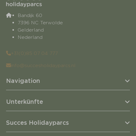
Bandijk 60
7396 NC Terwolde
Gelderland
Nederland
+31(0)85 07 04 777
info@succesholidayparcs.nl
Navigation
Unterkünfte
Succes Holidayparcs