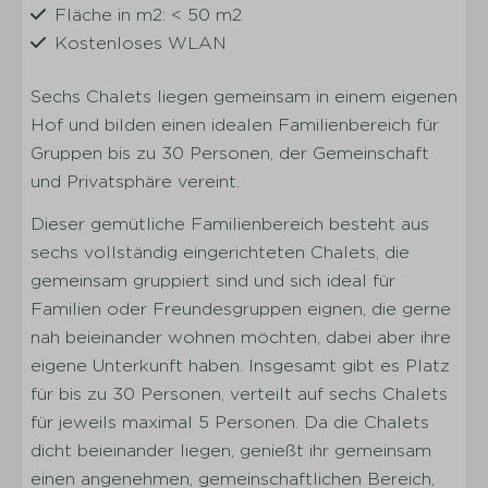
Fläche in m2: < 50 m2
Kostenloses WLAN
Sechs Chalets liegen gemeinsam in einem eigenen
Wohnen
Hof und bilden einen idealen Familienbereich für
Heizung
Gruppen bis zu 30 Personen, der Gemeinschaft
DVD-Player
und Privatsphäre vereint.
Radio mit CD-Spieler
Dieser gemütliche Familienbereich besteht aus
Fernseher
sechs vollständig eingerichteten Chalets, die
gemeinsam gruppiert sind und sich ideal für
Küche
Familien oder Freundesgruppen eignen, die gerne
Vollständig ausgestattete Küche
nah beieinander wohnen möchten, dabei aber ihre
Küchengeräte
eigene Unterkunft haben. Insgesamt gibt es Platz
Geschirr
für bis zu 30 Personen, verteilt auf sechs Chalets
Besteck
für jeweils maximal 5 Personen. Da die Chalets
Trinkgläser
dicht beieinander liegen, genießt ihr gemeinsam
Töpfe
einen angenehmen, gemeinschaftlichen Bereich,