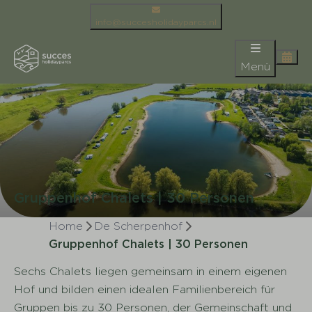
info@succesholidayparcs.nl
Menü
Gruppenhof Chalets | 30 Personen
Home
De Scherpenhof
Gruppenhof Chalets | 30 Personen
Sechs Chalets liegen gemeinsam in einem eigenen
Hof und bilden einen idealen Familienbereich für
Gruppen bis zu 30 Personen, der Gemeinschaft und