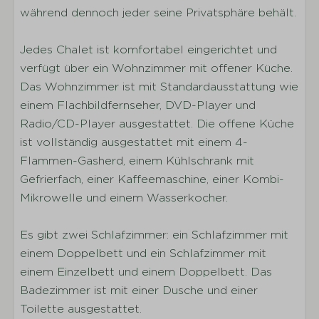
Esstisch
während dennoch jeder seine Privatsphäre behält.
Kaffeemaschine
Wasserkocher
Jedes Chalet ist komfortabel eingerichtet und
Gaskochfeld
verfügt über ein Wohnzimmer mit offener Küche.
Kombi-Mikrowelle
Das Wohnzimmer ist mit Standardausstattung wie
einem Flachbildfernseher, DVD-Player und
Schlafen
Radio/CD-Player ausgestattet. Die offene Küche
ist vollständig ausgestattet mit einem 4-
Anzahl der Schlafzimmer: 10
Flammen-Gasherd, einem Kühlschrank mit
Anzahl der Einzelbetten: 30
Gefrierfach, einer Kaffeemaschine, einer Kombi-
Inklusive Bettwäsche pro gebuchter Person
Mikrowelle und einem Wasserkocher.
Kleiderschrank
Zwei Einzelbetten (2. Schlafzimmer)
Es gibt zwei Schlafzimmer: ein Schlafzimmer mit
einem Doppelbett und ein Schlafzimmer mit
Sanitäranlagen
einem Einzelbett und einem Doppelbett. Das
Badezimmer ist mit einer Dusche und einer
Anzahl der Badezimmer: 5
Toilette ausgestattet.
Waschbecken