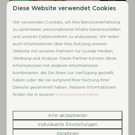
Diese Website verwendet Cookies
Wir verwenden Cookies, um Ihre Benutzererfahrung
zu optimieren, personalisierte Inhalte bereitzustellen
und unseren Datenverkehr zu analysieren. Wir teilen
auch Informationen über Ihre Nutzung unserer
Website mit unseren Partnern für soziale Medien,
Café - Restaurant -
Werbung und Analyse. Diese Partner können diese
Snackbar
Informationen mit anderen Informationen
kombinieren, die Sie ihnen zur Verfügung gestellt
Sie haben keine Lust darauf, selbst zu
haben oder die sie aufgrund Ihrer Nutzung ihrer
kochen? Besuchen Sie unser Restaurant
Dienste gesammelt haben. Weitere Informationen
oder bestellen Sie Kleinigkeiten in unserer
finden Sie in unserer
Datenschutzrichtlinie
.
Snackbar. Sie möchten lieber etwas trinken?
Dann machen Sie es sich in unserer Bar
Alle akzeptieren
gemütlich. Bitte beachten Sie, dass wir in
der Nebensaison nicht immer geöffnet
Individuelle Einstellungen
haben.
Ablehnen