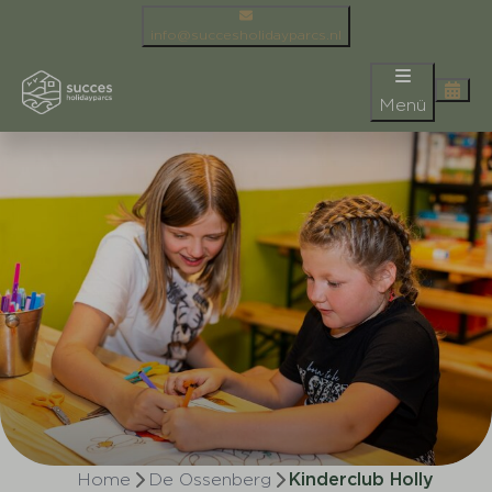
info@succesholidayparcs.nl
Menü
Home
De Ossenberg
Kinderclub Holly