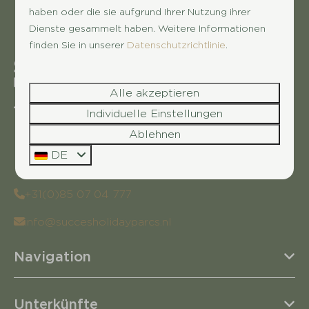
haben oder die sie aufgrund Ihrer Nutzung ihrer
Dienste gesammelt haben. Weitere Informationen
finden Sie in unserer
Datenschutzrichtlinie
.
Alle akzeptieren
Leersumsestraatweg 23
Individuelle Einstellungen
3941 MN Doorn
Ablehnen
Utrecht
DE
Nederland
+31(0)85 07 04 777
info@succesholidayparcs.nl
Navigation
Unterkünfte